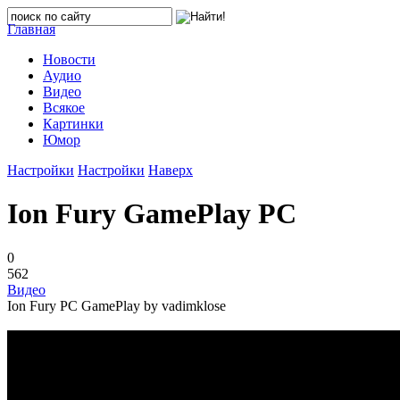
Главная
Новости
Аудио
Видео
Всякое
Картинки
Юмор
Настройки
Настройки
Наверх
Ion Fury GamePlay PC
0
562
Видео
Ion Fury PC GamePlay by vadimklose