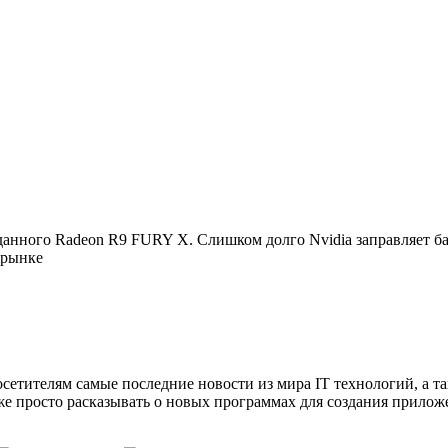
данного Radeon R9 FURY X. Слишком долго Nvidia заправляет ба
 рынке
сетителям самые последние новости из мира IT технологий, а т
же просто расказывать о новых программах для создания прило