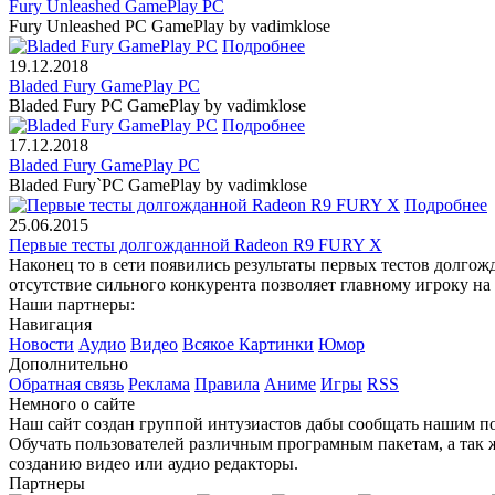
Fury Unleashed GamePlay PC
Fury Unleashed PC GamePlay by vadimklose
Подробнее
19.12.2018
Bladed Fury GamePlay PC
Bladed Fury PC GamePlay by vadimklose
Подробнее
17.12.2018
Bladed Fury GamePlay PC
Bladed Fury`PC GamePlay by vadimklose
Подробнее
25.06.2015
Первые тесты долгожданной Radeon R9 FURY X
Наконец то в сети появились результаты первых тестов долгож
отсутствие сильного конкурента позволяет главному игроку на
Наши партнеры:
Навигация
Новости
Аудио
Видео
Всякое
Картинки
Юмор
Дополнительно
Обратная связь
Реклама
Правила
Аниме
Игры
RSS
Немного о сайте
Наш сайт создан группой интузиастов дабы сообщать нашим по
Обучать пользователей различным програмным пакетам, а так 
созданию видео или аудио редакторы.
Партнеры