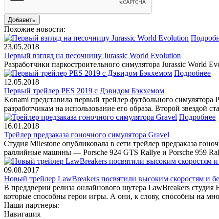
Похожие новости:
Подроб
23.05.2018
Первый взгляд на песочницу Jurassic World Evolution
Разработчики паркостроительного симулятора Jurassic World E
Подробнее
12.05.2018
Первый трейлер PES 2019 с Дэвидом Бэкхемом
Konami представила первый трейлер футбольного симулятора 
разработчикам на использование его образа. Второй звездой ст
Подробнее
16.01.2018
Трейлер предзаказа гоночного симулятора Gravel
Студия Milestone опубликовала в сети трейлер предзаказа гон
раллийные машины — Porsche 924 GTS Rallye и Porsche 959 Ral
09.08.2017
Новый трейлер LawBreakers посвятили высоким скоростям и 
В преддверии релиза онлайнового шутера LawBreakers студия B
которые способны герои игры. А они, к слову, способны на мно
Наши партнеры:
Навигация