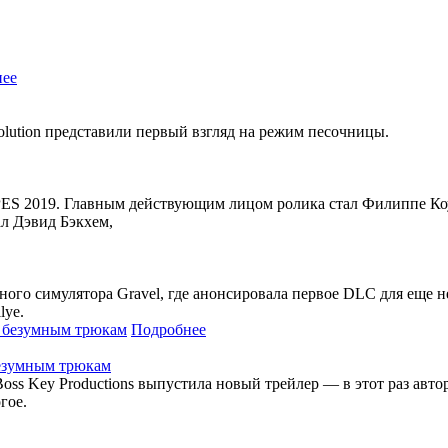
нее
volution представили первый взгляд на режим песочницы.
PES 2019. Главным действующим лицом ролика стал Филиппе Ко
ал Дэвид Бэкхем,
очного симулятора Gravel, где анонсировала первое DLC для еще
lye.
Подробнее
безумным трюкам
oss Key Productions выпустила новый трейлер — в этот раз авт
гое.