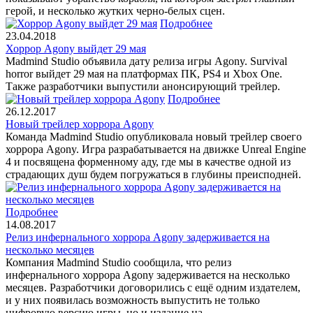
герой, и несколько жутких черно-белых сцен.
Подробнее
23.04.2018
Хоррор Agony выйдет 29 мая
Madmind Studio объявила дату релиза игры Agony. Survival
horror выйдет 29 мая на платформах ПК, PS4 и Xbox One.
Также разработчики выпустили анонсирующий трейлер.
Подробнее
26.12.2017
Новый трейлер хоррора Agony
Команда Madmind Studio опубликовала новый трейлер своего
хоррора Agony. Игра разрабатывается на движке Unreal Engine
4 и посвящена форменному аду, где мы в качестве одной из
страдающих душ будем погружаться в глубины преисподней.
Подробнее
14.08.2017
Релиз инфернального хоррора Agony задерживается на
несколько месяцев
Компания Madmind Studio сообщила, что релиз
инфернального хоррора Agony задерживается на несколько
месяцев. Разработчики договорились с ещё одним издателем,
и у них появилась возможность выпустить не только
цифровую версию игры, но и издание на