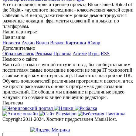
В сети появился новый трейлер проекта Bloodstained: Ritual of
the Night - «духовного наследника» классических частей серии
Catlevania. В непродолжительном ролике демонстрируются
различные локации, фрагменты сражений и прыжки по
платформам.
Наши партнеры:
Навигация
Новости
Аудио
Видео
Всякое
Картинки
Юмор
Дополнительно
Обратная связь
Реклама
Правила
Аниме
Игры
RSS
Немного о сайте
Наш сайт создан группой интузиастов дабы сообщать нашим
посетителям самые последние новости из мира IT технологий,
а так же мира компьютерных игр. Помогать с настройкой ПК.
Обучать пользователей различным програмным пакетам, а так
же просто расказывать о новых программах для создания
приложений. Не обошли мы внимание и различные видео
мануалы по созданию видео или аудио редакторы.
Партнеры
Copyright 2011-2024. Хостинг предоставлен ManiaHost.