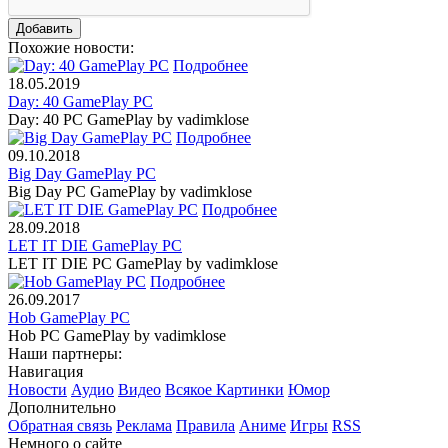
Похожие новости:
Подробнее
18.05.2019
Day: 40 GamePlay PC
Day: 40 PC GamePlay by vadimklose
Подробнее
09.10.2018
Big Day GamePlay PC
Big Day PC GamePlay by vadimklose
Подробнее
28.09.2018
LET IT DIE GamePlay PC
LET IT DIE PC GamePlay by vadimklose
Подробнее
26.09.2017
Hob GamePlay PC
Hob PC GamePlay by vadimklose
Наши партнеры:
Навигация
Новости
Аудио
Видео
Всякое
Картинки
Юмор
Дополнительно
Обратная связь
Реклама
Правила
Аниме
Игры
RSS
Немного о сайте