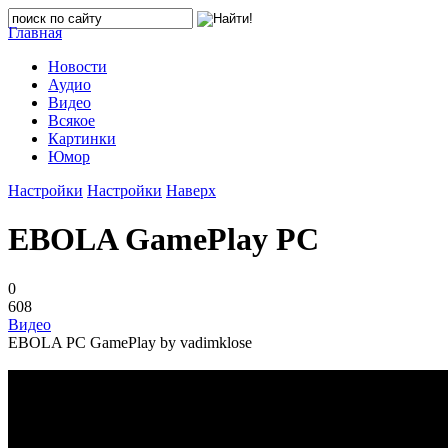
Главная
Новости
Аудио
Видео
Всякое
Картинки
Юмор
Настройки
Настройки
Наверх
EBOLA GamePlay PC
0
608
Видео
EBOLA PC GamePlay by vadimklose