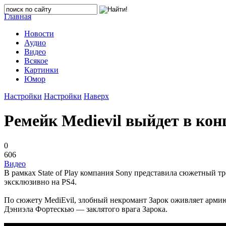
Главная
Новости
Аудио
Видео
Всякое
Картинки
Юмор
Настройки
Настройки
Наверх
Ремейк Medievil выйдет в кон
0
606
Видео
В рамках State of Play компания Sony представила сюжетный тр
эксклюзивно на PS4.
По сюжету MediEvil, злобный некромант Зарок оживляет армию
Дэниэла Фортескью — заклятого врага Зарока.