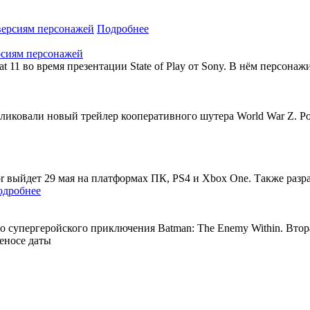
Подробнее
рсиям персонажей
 11 во время презентации State of Play от Sony. В нём персонаж
публиковали новый трейлер кооперативного шутера World War Z.
rror выйдет 29 мая на платформах ПК, PS4 и Xbox One. Также р
одробнее
го супергеройского приключения Batman: The Enemy Within. Втор
реносе даты