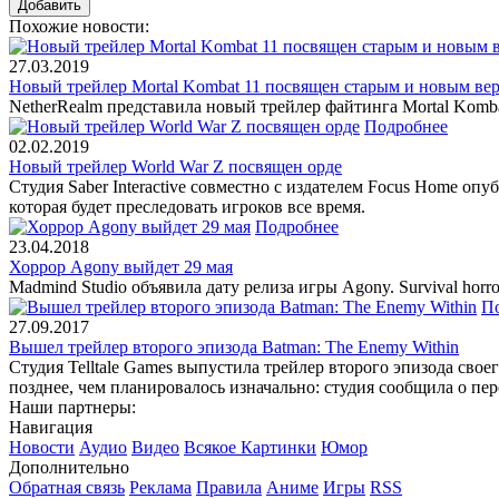
Похожие новости:
27.03.2019
Новый трейлер Mortal Kombat 11 посвящен старым и новым ве
NetherRealm представила новый трейлер файтинга Mortal Kombat
Подробнее
02.02.2019
Новый трейлер World War Z посвящен орде
Студия Saber Interactive совместно с издателем Focus Home о
которая будет преследовать игроков все время.
Подробнее
23.04.2018
Хоррор Agony выйдет 29 мая
Madmind Studio объявила дату релиза игры Agony. Survival ho
П
27.09.2017
Вышел трейлер второго эпизода Batman: The Enemy Within
Студия Telltale Games выпустила трейлер второго эпизода свое
позднее, чем планировалось изначально: студия сообщила о пе
Наши партнеры:
Навигация
Новости
Аудио
Видео
Всякое
Картинки
Юмор
Дополнительно
Обратная связь
Реклама
Правила
Аниме
Игры
RSS