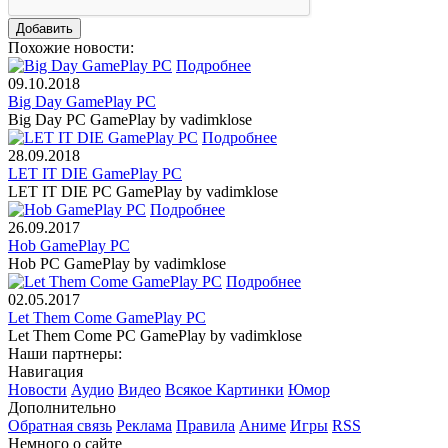
Похожие новости:
Подробнее
09.10.2018
Big Day GamePlay PC
Big Day PC GamePlay by vadimklose
Подробнее
28.09.2018
LET IT DIE GamePlay PC
LET IT DIE PC GamePlay by vadimklose
Подробнее
26.09.2017
Hob GamePlay PC
Hob PC GamePlay by vadimklose
Подробнее
02.05.2017
Let Them Come GamePlay PC
Let Them Come PC GamePlay by vadimklose
Наши партнеры:
Навигация
Новости
Аудио
Видео
Всякое
Картинки
Юмор
Дополнительно
Обратная связь
Реклама
Правила
Аниме
Игры
RSS
Немного о сайте