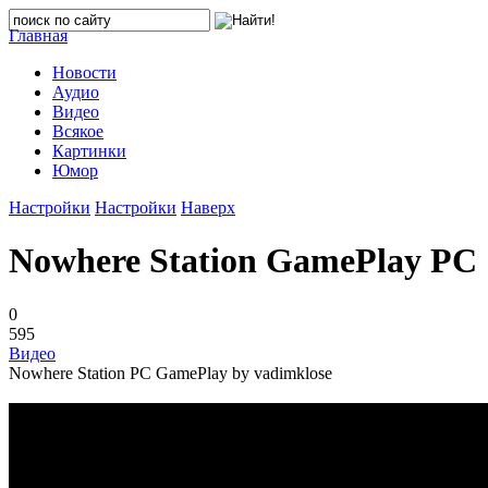
Главная
Новости
Аудио
Видео
Всякое
Картинки
Юмор
Настройки
Настройки
Наверх
Nowhere Station GamePlay PC
0
595
Видео
Nowhere Station PC GamePlay by vadimklose