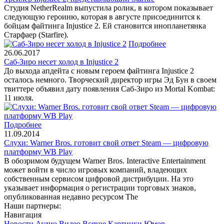
Студия NetherRealm выпустила ролик, в котором показывает
следующую героиню, которая в августе присоединится к
бойцам файтинга Injustice 2. Ей становится инопланетянка
Старфаер (Starfire).
Подробнее
26.06.2017
Саб-Зиро несет холод в Injustice 2
До выхода апдейта с новым героем файтинга Injustice 2
осталось немного. Творческий директор игры Эд Бун в своем
твиттере объявил дату появления Саб-Зиро из Mortal Kombat:
11 июля.
Подробнее
11.09.2014
Слухи: Warner Bros. готовит свой ответ Steam — цифровую
платформу WB Play
В обозримом будущем Warner Bros. Interactive Entertainment
может войти в число игровых компаний, владеющих
собственным сервисом цифровой дистрибуции. На это
указывает информация о регистрации торговых знаков,
опубликованная недавно ресурсом The
Наши партнеры:
Навигация
Новости
Аудио
Видео
Всякое
Картинки
Юмор