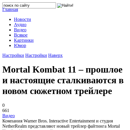
Главная
Новости
Аудио
Видео
Всякое
Картинки
Юмор
Настройки
Настройки
Наверх
Mortal Kombat 11 – прошлое
и настоящие сталкиваются в
новом сюжетном трейлере
0
661
Видео
Компания Warner Bros. Interactive Entertainment и студия
NetherRealm представляют новый трейлер файтинга Mortal