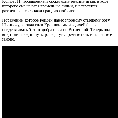
Kombat 11, посвященный сюжетному режиму игры, в ходе
которого смешаются временные линии, и встретятся
различные персонажи грандиозной саги.
Поражение, которое Рейден нанес злобному старшему богу
Шинноку, вызвал гнев Кроники, чьей задачей было
поддерживать баланс добра и зла во Вселенной. Теперь она
видит лишь один путь: развернуть время вспять и начать все
заново.