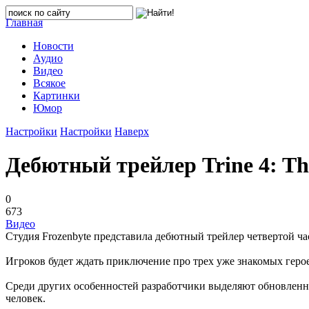
Главная
Новости
Аудио
Видео
Всякое
Картинки
Юмор
Настройки
Настройки
Наверх
Дебютный трейлер Trine 4: Th
0
673
Видео
Студия Frozenbyte представила дебютный трейлер четвертой час
Игроков будет ждать приключение про трех уже знакомых герое
Среди других особенностей разработчики выделяют обновленну
человек.