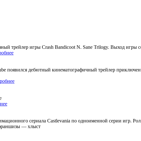
зный трейлер игры Crash Bandicoot N. Sane Trilogy. Выход игры 
робнее
Tube появился дебютный кинематографичный трейлер приключенче
робнее
e
нее
мационного сериала Castlevania по одноименной серии игр. Рол
 франшизы — хлыст