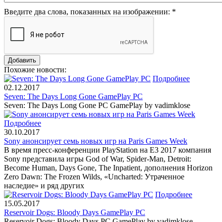
Введите два слова, показанных на изображении:
*
Похожие новости:
Подробнее
02.12.2017
Seven: The Days Long Gone GamePlay PC
Seven: The Days Long Gone PC GamePlay by vadimklose
Подробнее
30.10.2017
Sony анонсирует семь новых игр на Paris Games Week
В время пресс-конференции PlayStation на E3 2017 компания
Sony представила игры God of War, Spider-Man, Detroit:
Become Human, Days Gone, The Inpatient, дополнения Horizon
Zero Dawn: The Frozen Wilds, «Uncharted: Утраченное
наследие» и ряд других
Подробнее
15.05.2017
Reservoir Dogs: Bloody Days GamePlay PC
Reservoir Dogs: Bloody Days PC GamePlay by vadimklose