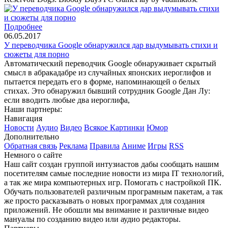
Подробнее
06.05.2017
У переводчика Google обнаружился дар выдумывать стихи и
сюжеты для порно
Автоматический переводчик Google обнаруживает скрытый
смысл в абракадабре из случайных японских иероглифов и
пытается передать его в форме, напоминающей о белых
стихах. Это обнаружил бывший сотрудник Google Дан Лу:
если вводить любые два иероглифа,
Наши партнеры:
Навигация
Новости
Аудио
Видео
Всякое
Картинки
Юмор
Дополнительно
Обратная связь
Реклама
Правила
Аниме
Игры
RSS
Немного о сайте
Наш сайт создан группой интузиастов дабы сообщать нашим
посетителям самые последние новости из мира IT технологий,
а так же мира компьютерных игр. Помогать с настройкой ПК.
Обучать пользователей различным програмным пакетам, а так
же просто расказывать о новых программах для создания
приложений. Не обошли мы внимание и различные видео
мануалы по созданию видео или аудио редакторы.