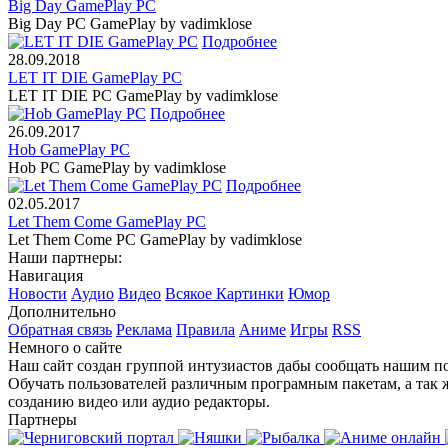
Big Day GamePlay PC
Big Day PC GamePlay by vadimklose
Подробнее
28.09.2018
LET IT DIE GamePlay PC
LET IT DIE PC GamePlay by vadimklose
Подробнее
26.09.2017
Hob GamePlay PC
Hob PC GamePlay by vadimklose
Подробнее
02.05.2017
Let Them Come GamePlay PC
Let Them Come PC GamePlay by vadimklose
Наши партнеры:
Навигация
Новости
Аудио
Видео
Всякое
Картинки
Юмор
Дополнительно
Обратная связь
Реклама
Правила
Аниме
Игры
RSS
Немного о сайте
Наш сайт создан группой интузиастов дабы сообщать нашим по
Обучать пользователей различным програмным пакетам, а так 
созданию видео или аудио редакторы.
Партнеры