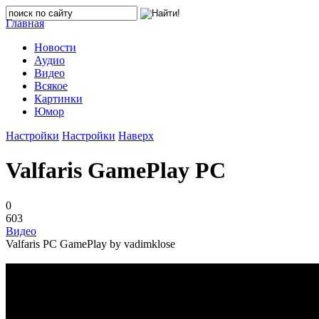
Главная
Новости
Аудио
Видео
Всякое
Картинки
Юмор
Настройки
Настройки
Наверх
Valfaris GamePlay PC
0
603
Видео
Valfaris PC GamePlay by vadimklose