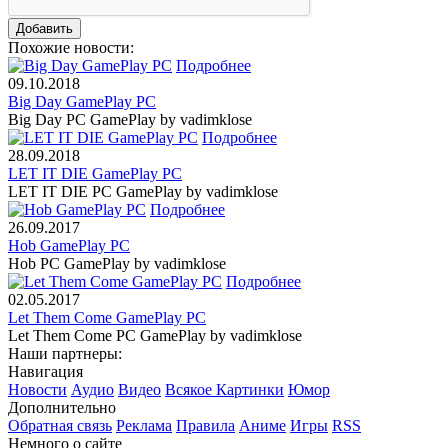
Похожие новости:
Подробнее
09.10.2018
Big Day GamePlay PC
Big Day PC GamePlay by vadimklose
Подробнее
28.09.2018
LET IT DIE GamePlay PC
LET IT DIE PC GamePlay by vadimklose
Подробнее
26.09.2017
Hob GamePlay PC
Hob PC GamePlay by vadimklose
Подробнее
02.05.2017
Let Them Come GamePlay PC
Let Them Come PC GamePlay by vadimklose
Наши партнеры:
Навигация
Новости
Аудио
Видео
Всякое
Картинки
Юмор
Дополнительно
Обратная связь
Реклама
Правила
Аниме
Игры
RSS
Немного о сайте