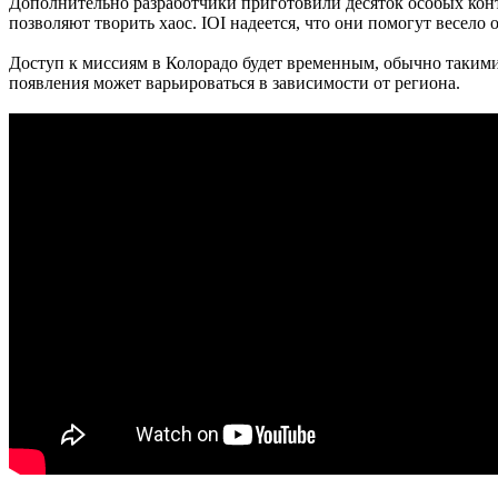
Дополнительно разработчики приготовили десяток особых конт
позволяют творить хаос. IOI надеется, что они помогут весело
Доступ к миссиям в Колорадо будет временным, обычно такими 
появления может варьироваться в зависимости от региона.