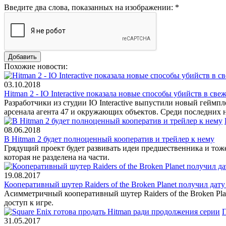
Введите два слова, показанных на изображении:
*
Похожие новости:
03.10.2018
Hitman 2 - IO Interactive показала новые способы убийств в св
Разработчики из студии IO Interactive выпустили новый гейм
арсенала агента 47 и окружающих объектов. Среди последних 
08.06.2018
В Hitman 2 будет полноценный кооператив и трейлер к нему
Грядущий проект будет развивать идеи предшественника и тоже
которая не разделена на части.
19.08.2017
Кооперативный шутер Raiders of the Broken Planet получил дату
Асимметричный кооперативный шутер Raiders of the Broken Pla
доступ к игре.
31.05.2017