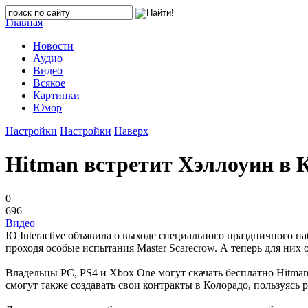
Главная
Новости
Аудио
Видео
Всякое
Картинки
Юмор
Настройки
Настройки
Наверх
Hitman встретит Хэллоуин в 
0
696
Видео
IO Interactive объявила о выходе специального праздничного 
проходя особые испытания Master Scarecrow. А теперь для них 
Владельцы PC, PS4 и Xbox One могут скачать бесплатно Hitman
смогут также создавать свои контракты в Колорадо, пользуясь 