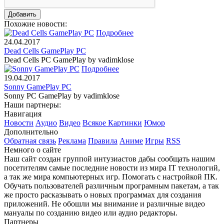
Похожие новости:
Подробнее
24.04.2017
Dead Cells GamePlay PC
Dead Cells PC GamePlay by vadimklose
Подробнее
19.04.2017
Sonny GamePlay PC
Sonny PC GamePlay by vadimklose
Наши партнеры:
Навигация
Новости
Аудио
Видео
Всякое
Картинки
Юмор
Дополнительно
Обратная связь
Реклама
Правила
Аниме
Игры
RSS
Немного о сайте
Наш сайт создан группой интузиастов дабы сообщать нашим
посетителям самые последние новости из мира IT технологий,
а так же мира компьютерных игр. Помогать с настройкой ПК.
Обучать пользователей различным програмным пакетам, а так
же просто расказывать о новых программах для создания
приложений. Не обошли мы внимание и различные видео
мануалы по созданию видео или аудио редакторы.
Партнеры