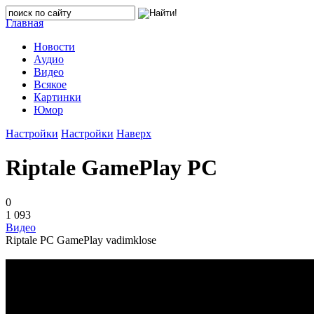
Главная
Новости
Аудио
Видео
Всякое
Картинки
Юмор
Настройки
Настройки
Наверх
Riptale GamePlay PC
0
1 093
Видео
Riptale PC GamePlay vadimklose