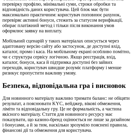
перевірку профілю, мінімальні суми, строки обробки та
відповідність даних користувача. Цей блок має бути
максимально практичним: користувач поповнює рахунок,
перевіряє активні бонуси, стежить за статусом верифікації,
обирає платіжний метод і тільки після виконання умов
оформлює заявку на виплату.
Мобільний сценарій у таких матеріалах описується через
адаптовану версію сайту або застосунок, де доступні вхід,
каталог, промо і каса. На мобільному екрані особливо помітно,
чи є структура сервісу логічною. Якщо реєстрація, вхід,
каталог, бонуси, каса й підтримка доступні без зайвих
переходів, користувач швидше розуміє платформу і менше
ризикує пропустити важливу умову.
Безпека, відповідальна гра і висновок
Для новинного матеріалу важливо тримати баланс: не обіцяти
результат, а пояснювати KYC, вейджер, вікові обмеження,
ліміти та відповідальну гру. Це не формальність, а частина
якісного матеріалу. Стаття для новинного ресурсу має
показувати, що казино-бренд оцінюється не лише за дизайном
і бонусами, а й за тим, наскільки зрозуміло пояснені правила,
фінансові дії та обмеження для користувача.