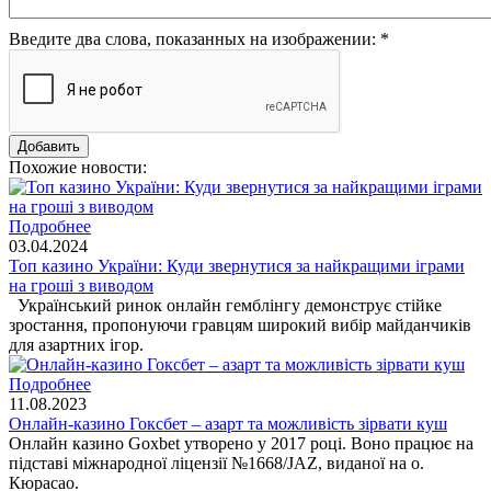
Введите два слова, показанных на изображении:
*
Похожие новости:
Подробнее
03.04.2024
Топ казино України: Куди звернутися за найкращими іграми
на гроші з виводом
Український ринок онлайн гемблінгу демонструє стійке
зростання, пропонуючи гравцям широкий вибір майданчиків
для азартних ігор.
Подробнее
11.08.2023
Онлайн-казино Гоксбет – азарт та можливість зірвати куш
Онлайн казино Goxbet утворено у 2017 році. Воно працює на
підставі міжнародної ліцензії №1668/JAZ, виданої на о.
Кюрасао.