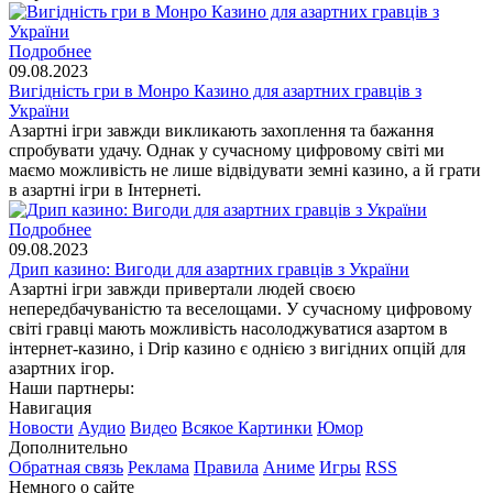
Подробнее
09.08.2023
Вигідність гри в Монро Казино для азартних гравців з
України
Азартні ігри завжди викликають захоплення та бажання
спробувати удачу. Однак у сучасному цифровому світі ми
маємо можливість не лише відвідувати земні казино, а й грати
в азартні ігри в Інтернеті.
Подробнее
09.08.2023
Дрип казино: Вигоди для азартних гравців з України
Азартні ігри завжди привертали людей своєю
непередбачуваністю та веселощами. У сучасному цифровому
світі гравці мають можливість насолоджуватися азартом в
інтернет-казино, і Drip казино є однією з вигідних опцій для
азартних ігор.
Наши партнеры:
Навигация
Новости
Аудио
Видео
Всякое
Картинки
Юмор
Дополнительно
Обратная связь
Реклама
Правила
Аниме
Игры
RSS
Немного о сайте