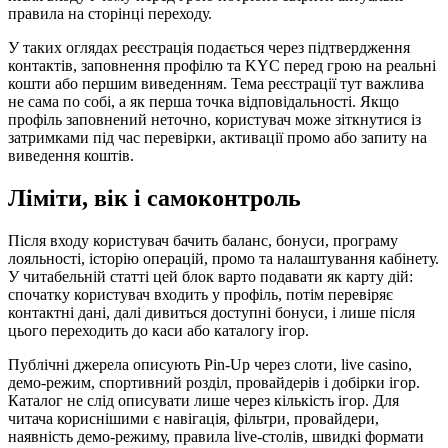
правила на сторінці переходу.
У таких оглядах реєстрація подається через підтвердження
контактів, заповнення профілю та KYC перед грою на реальні
кошти або першим виведенням. Тема реєстрації тут важлива
не сама по собі, а як перша точка відповідальності. Якщо
профіль заповнений неточно, користувач може зіткнутися із
затримками під час перевірки, активації промо або запиту на
виведення коштів.
Ліміти, вік і самоконтроль
Після входу користувач бачить баланс, бонуси, програму
лояльності, історію операцій, промо та налаштування кабінету.
У читабельній статті цей блок варто подавати як карту дій:
спочатку користувач входить у профіль, потім перевіряє
контактні дані, далі дивиться доступні бонуси, і лише після
цього переходить до каси або каталогу ігор.
Публічні джерела описують Pin-Up через слоти, live casino,
демо-режим, спортивний розділ, провайдерів і добірки ігор.
Каталог не слід описувати лише через кількість ігор. Для
читача кориснішими є навігація, фільтри, провайдери,
наявність демо-режиму, правила live-столів, швидкі формати