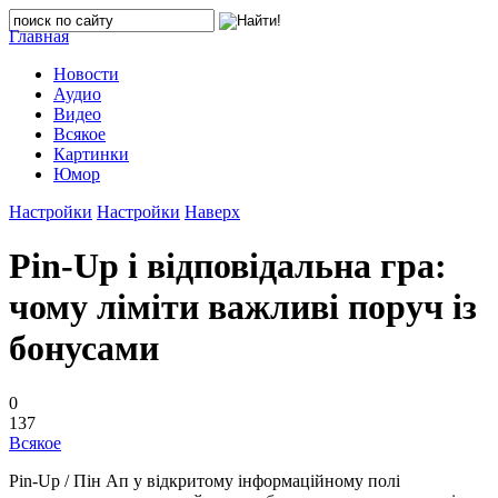
Главная
Новости
Аудио
Видео
Всякое
Картинки
Юмор
Настройки
Настройки
Наверх
Pin-Up і відповідальна гра:
чому ліміти важливі поруч із
бонусами
0
137
Всякое
Pin-Up / Пін Ап у відкритому інформаційному полі