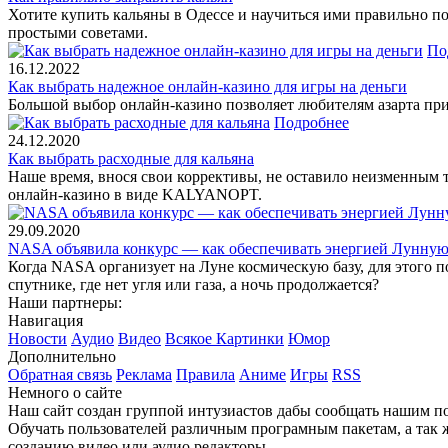
Хотите купить кальяны в Одессе и научиться ими правильно по
простыми советами.
По
16.12.2022
Как выбрать надежное онлайн-казино для игры на деньги
Большой выбор онлайн-казино позволяет любителям азарта при
Подробнее
24.12.2020
Как выбрать расходные для кальяна
Наше время, внося свои коррективы, не оставило неизменным 
онлайн-казино в виде KALYANOPT.
29.09.2020
NASA объявила конкурс — как обеспечивать энергией Лунную 
Когда NASA организует на Луне космическую базу, для этого п
спутнике, где нет угля или газа, а ночь продолжается?
Наши партнеры:
Навигация
Новости
Аудио
Видео
Всякое
Картинки
Юмор
Дополнительно
Обратная связь
Реклама
Правила
Аниме
Игры
RSS
Немного о сайте
Наш сайт создан группой интузиастов дабы сообщать нашим по
Обучать пользователей различным програмным пакетам, а так 
созданию видео или аудио редакторы.