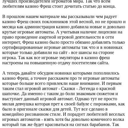
лучших производителей игроматов мира. Так что всем
любителям казино Фреш стоит дочитать статью до конца.
В прошлом нашем материале мы рассказывали чем радует
казино Фреш своих поклонников этой весной, но не прошло и
месяца как администрация казино добавила новые и довольно
крутые игровые автоматы. А учитывая наличие лицензии на
право проведение азартной игровой деятельности в сети
интернет, Фреш казино было просто обязано добавлять только
сертифицированные игровые автоматы так что и в новинках
которые только добавили на сайт - все шансы на стороне
игрока. Так как все игровые эмуляторы в казино фреш
настроены на повышенную отдачу посетителям сайта.
А теперь давайте обсудим новинки которыми пополнилось
казино Фреш, а точнее расскажем про те игровые автоматы
которые больше всего привлекли наше внимание. И первым
таким стал игровой автомат - Сказки - Легенда о красной
шапочке. Да именно с таким до боли знакомым сюжетом и
выступает данный игровой автомат. Однако тут не просто
милая девчушка которая прет к своей бабуле с пирожками, как
было в оригинале сказки для детей. Тут все сделано в
комедийно рисованном стиле. И порадует любителей веселых
игровых автоматов - взять хотя бы довольно комичного волка
который так же будет красоваться на сигнах барабанов. Так