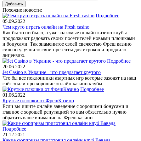
Похожие новости:
Подробнее
05.09.2022
Чем круто играть онлайн на Fresh casino
Как бы то ни было, а уже знакомые онлайн казино клубы
продолжают радовать своих посетителей новыми плюшками
и бонусами. Так знаменитое своей свежестью Фреш казино
сильно улучшило свои презенты для игроков и продлило
лицензию.
Подробнее
20.06.2022
Jet Casino в Украине - что предлагает крутого
Что бы все поклонники азартных игр которые заходят на наш
сайт знали про хорошие онлайн казино клубы
Подробнее
01.06.2022
Крутые плюшки от ФрешКазино
Если вы ищите онлайн заведение с хорошими бонусами и
главное с хорошей репутацией то вам обязательно нужно
обратить ваше внимание на Фреш казино.
Подробнее
21.12.2021
Какие сюрпризы приготовил онлайн клуб Вавада