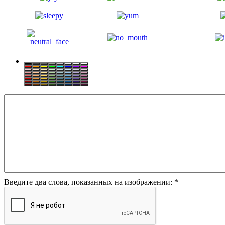
Введите два слова, показанных на изображении:
*