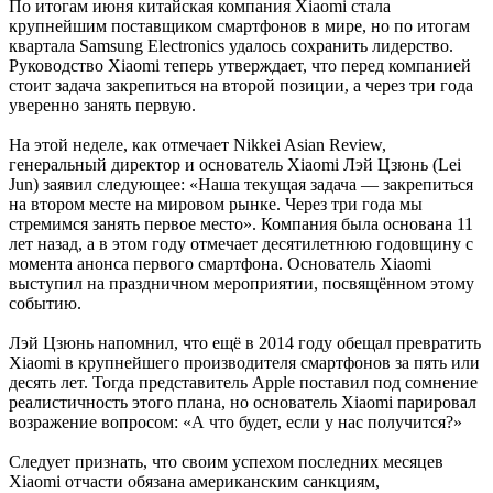
По итогам июня китайская компания Xiaomi стала
крупнейшим поставщиком смартфонов в мире, но по итогам
квартала Samsung Electronics удалось сохранить лидерство.
Руководство Xiaomi теперь утверждает, что перед компанией
стоит задача закрепиться на второй позиции, а через три года
уверенно занять первую.
На этой неделе, как отмечает Nikkei Asian Review,
генеральный директор и основатель Xiaomi Лэй Цзюнь (Lei
Jun) заявил следующее: «Наша текущая задача — закрепиться
на втором месте на мировом рынке. Через три года мы
стремимся занять первое место». Компания была основана 11
лет назад, а в этом году отмечает десятилетнюю годовщину с
момента анонса первого смартфона. Основатель Xiaomi
выступил на праздничном мероприятии, посвящённом этому
событию.
Лэй Цзюнь напомнил, что ещё в 2014 году обещал превратить
Xiaomi в крупнейшего производителя смартфонов за пять или
десять лет. Тогда представитель Apple поставил под сомнение
реалистичность этого плана, но основатель Xiaomi парировал
возражение вопросом: «А что будет, если у нас получится?»
Следует признать, что своим успехом последних месяцев
Xiaomi отчасти обязана американским санкциям,