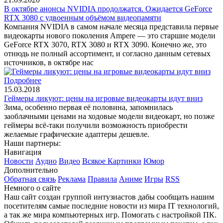
В октябре анонсы NVIDIA продолжатся. Ожидается GeForce
RTX 3080 с удвоенным объёмом видеопамяти
Компания NVIDIA в самом начале месяца представила первые
видеокарты нового поколения Ampere — это старшие модели
GeForce RTX 3070, RTX 3080 и RTX 3090. Конечно же, это
отнюдь не полный ассортимент, и согласно данным сетевых
источников, в октябре нас
Подробнее
15.03.2018
Геймеры ликуют: цены на игровые видеокарты идут вниз
Зима, особенно первая её половина, запомнилась
заоблачными ценами на ходовые модели видеокарт, но позже
геймеры всё-таки получили возможность приобрести
желаемые графические адаптеры дешевле.
Наши партнеры:
Навигация
Новости
Аудио
Видео
Всякое
Картинки
Юмор
Дополнительно
Обратная связь
Реклама
Правила
Аниме
Игры
RSS
Немного о сайте
Наш сайт создан группой интузиастов дабы сообщать нашим
посетителям самые последние новости из мира IT технологий,
а так же мира компьютерных игр. Помогать с настройкой ПК.