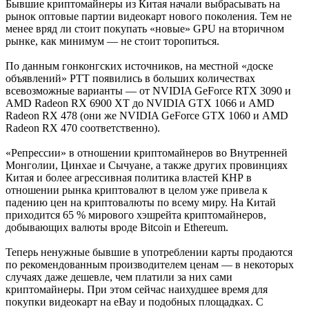
Бывшие криптомайнеры из Китая начали выбрасывать на
рынок оптовые партии видеокарт нового поколения. Тем не
менее вряд ли стоит покупать «новые» GPU на вторичном
рынке, как минимум — не стоит торопиться.
По данным гонконгских источников, на местной «доске
объявлений» PTT появились в больших количествах
всевозможные варианты — от NVIDIA GeForce RTX 3090 и
AMD Radeon RX 6900 XT до NVIDIA GTX 1066 и AMD
Radeon RX 478 (они же NVIDIA GeForce GTX 1060 и AMD
Radeon RX 470 соответственно).
«Репрессии» в отношении криптомайнеров во Внутренней
Монголии, Цинхае и Сычуане, а также других провинциях
Китая и более агрессивная политика властей КНР в
отношении рынка криптовалют в целом уже привела к
падению цен на криптовалюты по всему миру. На Китай
приходится 65 % мирового хэшрейта криптомайнеров,
добывающих валюты вроде Bitcoin и Ethereum.
Теперь ненужные бывшие в употреблении карты продаются
по рекомендованным производителем ценам — в некоторых
случаях даже дешевле, чем платили за них сами
криптомайнеры. При этом сейчас наихудшее время для
покупки видеокарт на eBay и подобных площадках. С