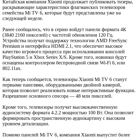
Китайская компания Xiaomi продолжает публиковать тизеры,
раскрывающие характеристики флагманских телевизоров
семейства Mi TV 6, которые будут представлены уже на
следующей неделе.
Ранее сообщалось, что в серию войдут панели формата 4К
(3840 2160 пикселей) с частотой обновления 120 Гц.
Устройства получат поддержку технологии AMD FreeSync
Premium и интерфейса HDMI 2.1, что обеспечит высокое
качество игрового процесса при использовании консолей
PlayStation 5 и Xbox Series X/S. Кроме того, новинки будут
оснащены контроллером беспроводной связи Wi-Fi 6, или
802.11ax.
Как теперь сообщается, телевизоры Xiaomi Mi TV 6 станут
первыми панелями, оборудованными двойной камерой,
которая позволит реализовать новые интерактивные функции.
Разрешение основного сенсора — 48 млн пикселей.
Кроме того, телевизоры получат высококачественную
аудиосистему формата 4.2.2 мощностью 100 Вт. Она позволит
формировать пространственную аудиокартину с высоким
уровнем детализации.
Помимо панелей Mi TV 6, компания Xiaomi выпустит более