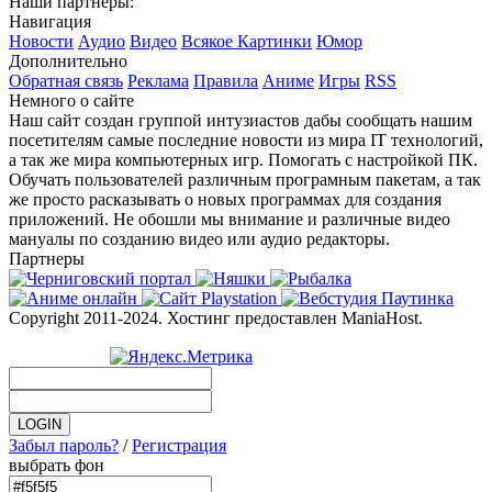
Наши партнеры:
Навигация
Новости
Аудио
Видео
Всякое
Картинки
Юмор
Дополнительно
Обратная связь
Реклама
Правила
Аниме
Игры
RSS
Немного о сайте
Наш сайт создан группой интузиастов дабы сообщать нашим
посетителям самые последние новости из мира IT технологий,
а так же мира компьютерных игр. Помогать с настройкой ПК.
Обучать пользователей различным програмным пакетам, а так
же просто расказывать о новых программах для создания
приложений. Не обошли мы внимание и различные видео
мануалы по созданию видео или аудио редакторы.
Партнеры
Copyright 2011-2024. Хостинг предоставлен ManiaHost.
Забыл пароль?
/
Регистрация
выбрать фон