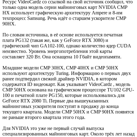
Ресурс VideoCardz со ссылкой на свой источник сообщил, что
только одна модель серии майнинговых карт NVIDIA CMP
HX использует графическую архитектуру Ampere и 8-нм
техпроцесс Samsung. Речь идёт о старшем ускорителе CMP
90HX.
По словам источника, в её основе используется печатная
плата PG132 (такая же, как у GeForce RTX 3080) и
графический чип GA102-100, однако количество ядер CUDA
неизвестно. Уровень энергопотребления этой карты
составляет 320 Вт. Она оснащена 10 Гбайт видеопамяти.
Младшие модели CMP 30HX, CMP 40HX и CMP 50HX
используют архитектуру Turing. Информацию о первых двух
ранее подтвердил свежий драйвер NVIDIA, в котором
содержатся ID видеокарт. Как указывает VideoCardz , модель
CMP 50HX основана на графическом процессоре TU102 GPU-
100 и печатной плате PG150, которые использовались для
GeForce RTX 2080 Ti. Первые два вышеуказанных
майнинговых ускорителя поступят в продажу до конца
текущего квартала. Модели CMP 50HX и CMP 90HX появятся
не раньше второго квартала этого года.
Для NVIDIA это уже не первый случай выпуска
специализированных майнинговых карт. Около трёх лет назад