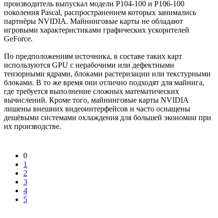
производитель выпускал модели P104-100 и P106-100
поколения Pascal, распространением которых занимались
партнёры NVIDIA. Майнинговые карты не обладают
игровыми характеристиками графических ускорителей
GeForce.
По предположениям источника, в составе таких карт
используются GPU с нерабочими или дефектными
тензорными ядрами, блоками растеризации или текстурными
блоками. В то же время они отлично подходят для майнига,
где требуется выполнение сложных математических
вычислений. Кроме того, майнинговые карты NVIDIA
лишены внешних видеоинтерфейсов и часто оснащены
дешёвыми системами охлаждения для большей экономии при
их производстве.
0
1
2
3
4
5