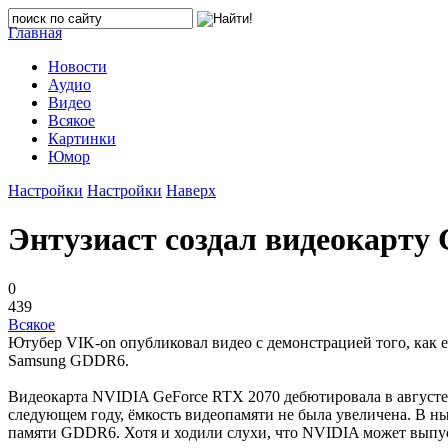
Главная
Новости
Аудио
Видео
Всякое
Картинки
Юмор
Настройки
Настройки
Наверх
Энтузиаст создал видеокарту 
0
439
Всякое
Ютубер VIK-on опубликовал видео с демонстрацией того, как е
Samsung GDDR6.
Видеокарта NVIDIA GeForce RTX 2070 дебютировала в августе
следующем году, ёмкость видеопамяти не была увеличена. В ны
памяти GDDR6. Хотя и ходили слухи, что NVIDIA может выпуст