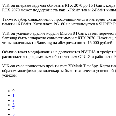
VIK-on впервые задумал обновить RTX 2070 до 16 Гбайт, когд
RTX 2070 может поддерживать как 1-Гбайт, так и 2-Гбайт чип
Также ютубер ознакомился с просочившимися в интернет схем
памяти 16 Гбайт. Хотя плата PG180 не используется в SUPER R
VIK-on успешно удалил модули Micron 8 Гбайт, затем перемес
Samsung быть аппаратно совместимыми с RTX 2070. Наконец, 
чипы видеопамяти Samsung на aliexpress.com за 15 000 рублей.
Обычно такая модификация не допускается NVIDIA и требует п
распознается программным обеспечением GPU-Z и работает с Fu
VIK-on смог полностью пройти тест 3DMark TimeSpy. Карта наб
образом модификация видеокарты была технически успешной (з
успехом.
0
1
2
3
4
5