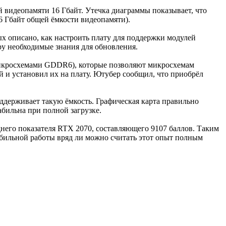
 видеопамяти 16 Гбайт. Утечка диаграммы показывает, что
6 Гбайт общей ёмкости видеопамяти).
х описано, как настроить плату для поддержки модулей
ру необходимые знания для обновления.
а микросхемами GDDR6), которые позволяют микросхемам
 и установил их на плату. Ютубер сообщил, что приобрёл
ддерживает такую ёмкость. Графическая карта правильно
абильна при полной загрузке.
днего показателя RTX 2070, составляющего 9107 баллов. Таким
абильной работы вряд ли можно считать этот опыт полным