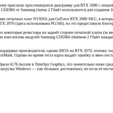
а ему прислали просочившуюся диаграмму для RTX 2080 с опцией
ы GDDR6 от Samsung (чипы 2 Гбайт используются для создания 1
ами печатных плат NVIDIA для GeForce RTX 2080 SKU, в которы
TX 2070 (здесь использована PG160), но это предоставило блоге
тил некоторые резисторы на задней стороне печатной платы (з
он взял восемь модулей Samsung GDDR6 объёмом 2 Гбайт каждый
оддержки производителя, однако BIOS на RTX 2070, похоже, по
rMark. Однако во время теста карта выдаёт ошибку и явно нест
рала 6176 баллов в TimeSpy Graphics, что значительно ниже сре
агрузка Windows — уже большое достижение), но из-за её нест