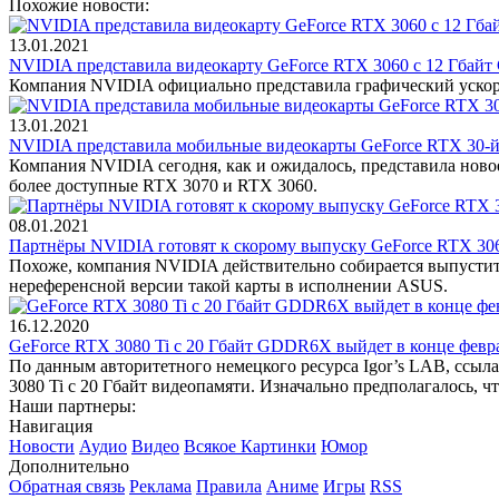
Похожие новости:
13.01.2021
NVIDIA представила видеокарту GeForce RTX 3060 с 12 Гбай
Компания NVIDIA официально представила графический ускори
13.01.2021
NVIDIA представила мобильные видеокарты GeForce RTX 30-й с
Компания NVIDIA сегодня, как и ожидалось, представила ново
более доступные RTX 3070 и RTX 3060.
08.01.2021
Партнёры NVIDIA готовят к скорому выпуску GeForce RTX 306
Похоже, компания NVIDIA действительно собирается выпустит
нереференсной версии такой карты в исполнении ASUS.
16.12.2020
GeForce RTX 3080 Ti с 20 Гбайт GDDR6X выйдет в конце февра
По данным авторитетного немецкого ресурса Igor’s LAB, ссыл
3080 Ti с 20 Гбайт видеопамяти. Изначально предполагалось, ч
Наши партнеры:
Навигация
Новости
Аудио
Видео
Всякое
Картинки
Юмор
Дополнительно
Обратная связь
Реклама
Правила
Аниме
Игры
RSS