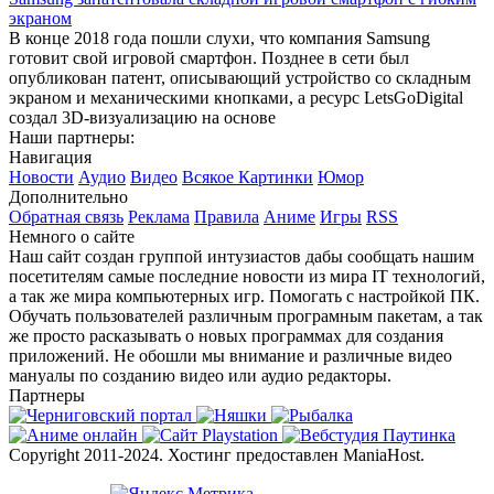
экраном
В конце 2018 года пошли слухи, что компания Samsung
готовит свой игровой смартфон. Позднее в сети был
опубликован патент, описывающий устройство со складным
экраном и механическими кнопками, а ресурс LetsGoDigital
создал 3D-визуализацию на основе
Наши партнеры:
Навигация
Новости
Аудио
Видео
Всякое
Картинки
Юмор
Дополнительно
Обратная связь
Реклама
Правила
Аниме
Игры
RSS
Немного о сайте
Наш сайт создан группой интузиастов дабы сообщать нашим
посетителям самые последние новости из мира IT технологий,
а так же мира компьютерных игр. Помогать с настройкой ПК.
Обучать пользователей различным програмным пакетам, а так
же просто расказывать о новых программах для создания
приложений. Не обошли мы внимание и различные видео
мануалы по созданию видео или аудио редакторы.
Партнеры
Copyright 2011-2024. Хостинг предоставлен ManiaHost.