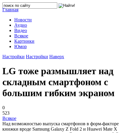
Главная
Новости
Аудио
Видео
Всякое
Картинки
Юмор
Настройки
Настройки
Наверх
LG тоже размышляет над
складным смартфоном с
большим гибким экраном
0
523
Всякое
Над возможностью выпуска смартфонов в форм-факторе
книжки вроде Samsung Galaxy Z Fold 2 и Huawei Mate X