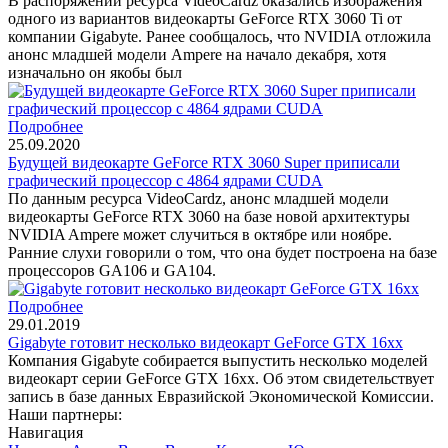
В распоряжении ресурса VideoCardz оказались изображения
одного из вариантов видеокарты GeForce RTX 3060 Ti от
компании Gigabyte. Ранее сообщалось, что NVIDIA отложила
анонс младшей модели Ampere на начало декабря, хотя
изначально он якобы был
Подробнее
25.09.2020
Будущей видеокарте GeForce RTX 3060 Super приписали
графический процессор с 4864 ядрами CUDA
По данным ресурса VideoCardz, анонс младшей модели
видеокарты GeForce RTX 3060 на базе новой архитектуры
NVIDIA Ampere может случиться в октябре или ноябре.
Ранние слухи говорили о том, что она будет построена на базе
процессоров GA106 и GA104.
Подробнее
29.01.2019
Gigabyte готовит несколько видеокарт GeForce GTX 16xx
Компания Gigabyte собирается выпустить несколько моделей
видеокарт серии GeForce GTX 16xx. Об этом свидетельствует
запись в базе данных Евразийской Экономической Комиссии.
Наши партнеры:
Навигация