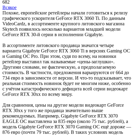
682
Всякое
Похоже, европейские ретейлеры начали готовиться к релизу
графического ускорителя GeForce RTX 3060 Ti. По данным
VideoCardz, в ассортименте крупного литовского магазина
Skytech появилось несколько вариантов младшей модели
GeForce RTX 30-й серии в исполнении Gigabyte.
В ассортименте литовского продавца значатся четыре
варианта Gigabyte GeForce RTX 3060 Ti в версиях Gaming OC
и Gaming OC Pro. При этом, судя по всему, на новинки
ретейлер выставил так называемые «цены-заглушки».
Другими словами, не фактическую, а предполагаемую
стоимость. В частности, предложения варьируются от 664 до
734 евро в зависимости от версии. И что-то подсказывает, что
реальная стоимость новинок будет не многим ниже, особенно
с учётом катастрофического дефицита всей серии видеокарт
GeForce RTX 30xx по всему миру.
Для сравнения, цены на другие модели видеокарт GeForce
RTX 30xx у того же продавца значительно выше
рекомендуемых. Например, Gigabyte GeForce RTX 3070
EAGLE OC выставлена за 835 евро (около 75 тыс. рублей), а
модель Gigabyte GeForce RTX 3070 Gaming OC ещё дороже —
876 евро (почти 79 тыс. рублей). В таких условиях модель