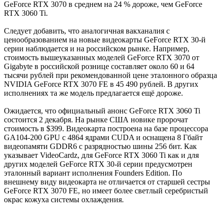
GeForce RTX 3070 в среднем на 24 % дороже, чем GeForce
RTX 3060 Ti.
Следует добавить, что аналогичная вакханалия с
ценообразованием на новые видеокарты GeForce RTX 30-й
серии наблюдается и на российском рынке. Например,
стоимость вышеуказанных моделей GeForce RTX 3070 от
Gigabyte в российской рознице составляет около 60 и 64
тысячи рублей при рекомендованной цене эталонного образца
NVIDIA GeForce RTX 3070 FE в 45 490 рублей. В других
исполнениях та же модель предлагается ещё дороже.
Ожидается, что официальный анонс GeForce RTX 3060 Ti
состоится 2 декабря. На рынке США новике пророчат
стоимость в $399. Видеокарта построена на базе процессора
GA104-200 GPU с 4864 ядрами CUDA и оснащена 8 Гбайт
видеопамяти GDDR6 с разрядностью шины 256 бит. Как
указывает VideoCardz, для GeForce RTX 3060 Ti как и для
других моделей GeForce RTX 30-й серии предусмотрен
эталонный вариант исполнения Founders Edition. По
внешнему виду видеокарта не отличается от старшей сестры
GeForce RTX 3070 FE, но имеет более светлый серебристый
окрас кожуха системы охлаждения.