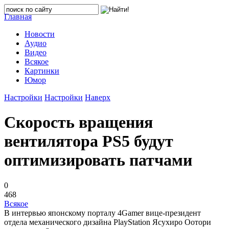
Главная
Новости
Аудио
Видео
Всякое
Картинки
Юмор
Настройки
Настройки
Наверх
Скорость вращения
вентилятора PS5 будут
оптимизировать патчами
0
468
Всякое
В интервью японскому порталу 4Gamer вице-президент
отдела механического дизайна PlayStation Ясухиро Оотори