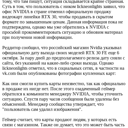
тому, что там пишут, ситуация складывается крайне странная.
Суть в том, что пользователь с ником lickneonlights заявил, что
офис NVIDIA в стране отменил официальную продажу
видеокарт линейки RTX 30, чтобы продавать в скрытом
формате по завышенным ценам. Данная информация пока не
подтверждена, однако мы уже обратились к NVIDIA с
просьбой прокомментировать ситуацию и обновим материал
при получении новой информации.
Реддитор сообщил, что российский магазин Nvidia указывал
официальную дату выхода своих моделей RTX 30 FE еще 6
октября. За пару дней до предполагаемого релиза дату сняли с
сайта, без указаний на какие-либо сроки выхода. Однако
lickneonlights отметил, что в социальных сетях, в частности на
vk.com были опубликованы фотографии купленных карт:
Как они смогли купить карты неизвестно, так как официально
в продаже их нигде нет. После этого озадаченный геймер
обратился к комьюнити менеджеру NVIDIA, чтобы уточнить
ситуацию. Спустя пару часов сообщения были удалены без
объяснений. Менеджер сообщества утверждает, что
"пользователь сам удалил изображения".
Геймер считает, что карты продают людям, у которых есть
связи с магазином. Также он думает, что это может быть часть