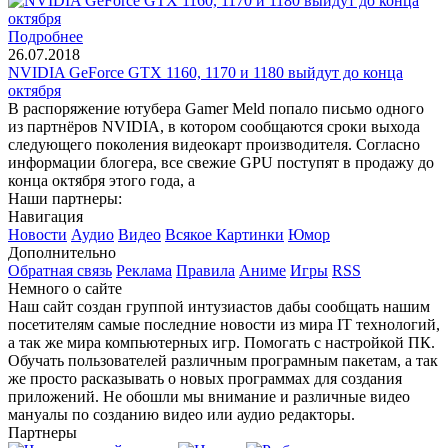
Подробнее
26.07.2018
NVIDIA GeForce GTX 1160, 1170 и 1180 выйдут до конца
октября
В распоряжение ютубера Gamer Meld попало письмо одного
из партнёров NVIDIA, в котором сообщаются сроки выхода
следующего поколения видеокарт производителя. Согласно
информации блогера, все свежие GPU поступят в продажу до
конца октября этого года, а
Наши партнеры:
Навигация
Новости
Аудио
Видео
Всякое
Картинки
Юмор
Дополнительно
Обратная связь
Реклама
Правила
Аниме
Игры
RSS
Немного о сайте
Наш сайт создан группой интузиастов дабы сообщать нашим
посетителям самые последние новости из мира IT технологий,
а так же мира компьютерных игр. Помогать с настройкой ПК.
Обучать пользователей различным програмным пакетам, а так
же просто расказывать о новых программах для создания
приложений. Не обошли мы внимание и различные видео
мануалы по созданию видео или аудио редакторы.
Партнеры