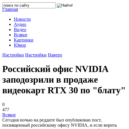
Главная
Новости
Аудио
Видео
Всякое
Картинки
Юмор
Настройки
Настройки
Наверх
Российский офис NVIDIA
заподозрили в продаже
видеокарт RTX 30 по "блату"
0
477
Всякое
Сегодня ночью на реддите был опубликован пост,
посвященный российскому офису NVIDIA, и если верить