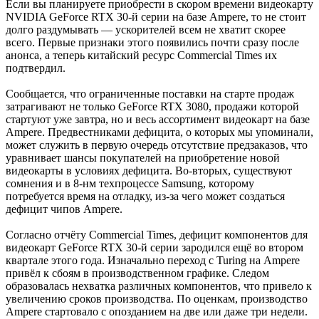
Если вы планируете приобрести в скором времени видеокарту
NVIDIA GeForce RTX 30-й серии на базе Ampere, то не стоит
долго раздумывать — ускорителей всем не хватит скорее
всего. Первые признаки этого появились почти сразу после
анонса, а теперь китайский ресурс Commercial Times их
подтвердил.
Сообщается, что ограниченные поставки на старте продаж
затрагивают не только GeForce RTX 3080, продажи которой
стартуют уже завтра, но и весь ассортимент видеокарт на базе
Ampere. Предвестниками дефицита, о которых мы упоминали,
может служить в первую очередь отсутствие предзаказов, что
уравнивает шансы покупателей на приобретение новой
видеокарты в условиях дефицита. Во-вторых, существуют
сомнения и в 8-нм техпроцессе Samsung, которому
потребуется время на отладку, из-за чего может создаться
дефицит чипов Ampere.
Согласно отчёту Commercial Times, дефицит компонентов для
видеокарт GeForce RTX 30-й серии зародился ещё во втором
квартале этого года. Изначально переход с Turing на Ampere
привёл к сбоям в производственном графике. Следом
образовалась нехватка различных компонентов, что привело к
увеличению сроков производства. По оценкам, производство
Ampere стартовало с опозданием на две или даже три недели.