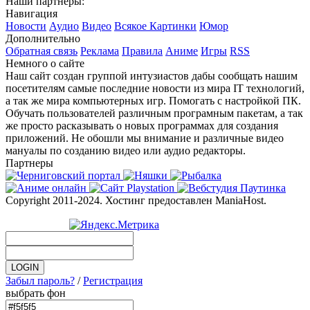
Наши партнеры:
Навигация
Новости
Аудио
Видео
Всякое
Картинки
Юмор
Дополнительно
Обратная связь
Реклама
Правила
Аниме
Игры
RSS
Немного о сайте
Наш сайт создан группой интузиастов дабы сообщать нашим
посетителям самые последние новости из мира IT технологий,
а так же мира компьютерных игр. Помогать с настройкой ПК.
Обучать пользователей различным програмным пакетам, а так
же просто расказывать о новых программах для создания
приложений. Не обошли мы внимание и различные видео
мануалы по созданию видео или аудио редакторы.
Партнеры
Copyright 2011-2024. Хостинг предоставлен ManiaHost.
Забыл пароль?
/
Регистрация
выбрать фон