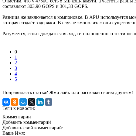
Отметим, что у 4750G есть 8 МБ кэш-памяти, а частоты равны 3,
составляют 303,90 GOPS и 301,33 GOPS.
Разница же заключается в компоновке. В APU используется мон
которая создаёт задержки. В случае «монолита» они существен
Разумеется, стоит дождаться выхода и полноценного тестирова
0
1
2
3
4
5
Понравиласть статья? Жми лайк или расскажи своим друзьям!
Теги к новости:
Комментарии
Добавить комментарий
Добавить свой комментарий:
Ваше Имя: