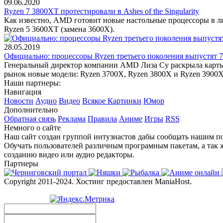
09.06.2020
Ryzen 7 3800XT протестировали в Ashes of the Singularity
Как известно, AMD готовит новые настольные процессоры в лин
Ryzen 5 3600XT (замена 3600X).
28.05.2019
Официально: процессоры Ryzen третьего поколения выпустят 
Генеральный директор компании AMD Лиза Су раскрыла карты 
рынок новые модели: Ryzen 3700X, Ryzen 3800X и Ryzen 3900X,
Наши партнеры:
Навигация
Новости
Аудио
Видео
Всякое
Картинки
Юмор
Дополнительно
Обратная связь
Реклама
Правила
Аниме
Игры
RSS
Немного о сайте
Наш сайт создан группой интузиастов дабы сообщать нашим по
Обучать пользователей различным програмным пакетам, а так 
созданию видео или аудио редакторы.
Партнеры
Copyright 2011-2024. Хостинг предоставлен ManiaHost.