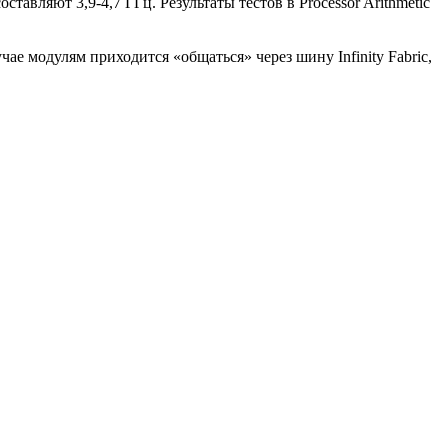
тавляют 3,9-4,7 ГГц. Результаты тестов в Processor Arithmetic
е модулям приходится «общаться» через шину Infinity Fabric,