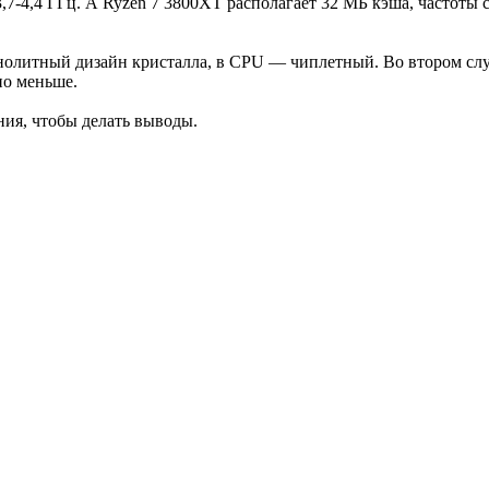
7-4,4 ГГц. А Ryzen 7 3800XT располагает 32 МБ кэша, частоты сос
олитный дизайн кристалла, в CPU — чиплетный. Во втором случа
но меньше.
ния, чтобы делать выводы.