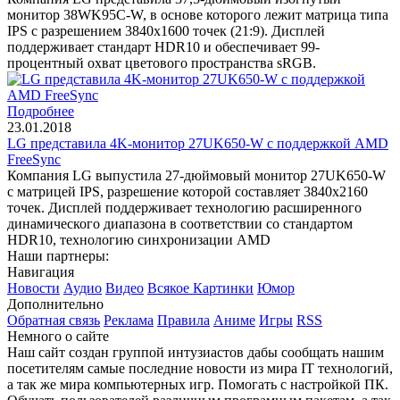
монитор 38WK95C-W, в основе которого лежит матрица типа
IPS с разрешением 3840х1600 точек (21:9). Дисплей
поддерживает стандарт HDR10 и обеспечивает 99-
процентный охват цветового пространства sRGB.
Подробнее
23.01.2018
LG представила 4K-монитор 27UK650-W с поддержкой AMD
FreeSync
Компания LG выпустила 27-дюймовый монитор 27UK650-W
с матрицей IPS, разрешение которой составляет 3840x2160
точек. Дисплей поддерживает технологию расширенного
динамического диапазона в соответствии со стандартом
HDR10, технологию синхронизации AMD
Наши партнеры:
Навигация
Новости
Аудио
Видео
Всякое
Картинки
Юмор
Дополнительно
Обратная связь
Реклама
Правила
Аниме
Игры
RSS
Немного о сайте
Наш сайт создан группой интузиастов дабы сообщать нашим
посетителям самые последние новости из мира IT технологий,
а так же мира компьютерных игр. Помогать с настройкой ПК.