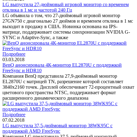
LG выпустила 27-дюймовый игровой монитор со временем
отклика в 1 мс и частотой 240 Гц
LG объявила о том, что 27-дюймовый игровой монитор
27GN750 с диагональю 27 дюймов и временем отклика в 1 мс
выходит в продажу в США. Новинка основана на IPS-
матрице, поддерживает системы синхронизации NVIDIA G-
SYNC и Adaptive-Sync, а также
Подробнее
03.03.2018
BenQ анонсировала 4К-монитор EL2870U с поддержкой
FreeSync и HDR10
Компания BenQ представила 27,9-дюймовый монитор
EL2870U с матрицей TN, разрешение которой составляет
3840х2160 точек. Дисплей обеспечивает 72-процентный охват
цветового пространства NTSC, поддерживает формат
расширенного динамического диапазона
Подробнее
07.02.2018
LG выпустила 37,5-дюймовый монитор 38WK95C с
поддержкой AMD FreeSync
Компания LG представила 37,5-дюймовый изогнутый