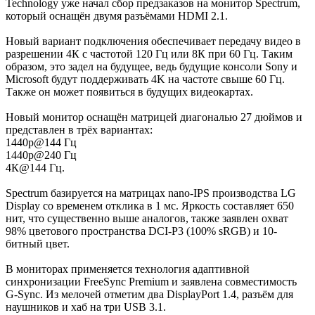
Technology уже начал сбор предзаказов на монитор Spectrum,
который оснащён двумя разъёмами HDMI 2.1.
Новый вариант подключения обеспечивает передачу видео в
разрешении 4К с частотой 120 Гц или 8К при 60 Гц. Таким
образом, это задел на будущее, ведь будущие консоли Sony и
Microsoft будут поддерживать 4K на частоте свыше 60 Гц.
Также он может появиться в будущих видеокартах.
Новый монитор оснащён матрицей диагональю 27 дюймов и
представлен в трёх вариантах:
1440р@144 Гц
1440р@240 Гц
4К@144 Гц.
Spectrum базируется на матрицах nano-IPS производства LG
Display со временем отклика в 1 мс. Яркость составляет 650
нит, что существенно выше аналогов, также заявлен охват
98% цветового пространства DCI-P3 (100% sRGB) и 10-
битный цвет.
В мониторах применяется технология адаптивной
синхронизации FreeSync Premium и заявлена совместимость
G-Sync. Из мелочей отметим два DisplayPort 1.4, разъём для
наушников и хаб на три USB 3.1.