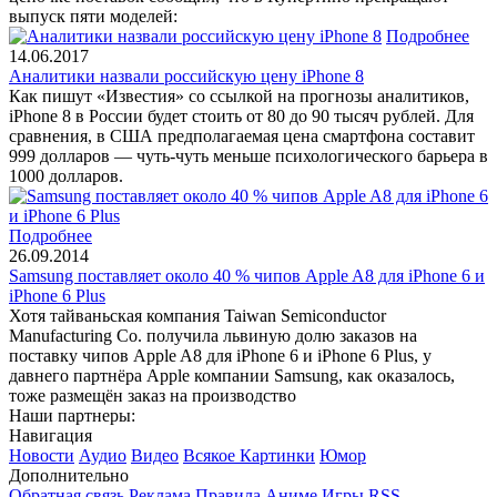
выпуск пяти моделей:
Подробнее
14.06.2017
Аналитики назвали российскую цену iPhone 8
Как пишут «Известия» со ссылкой на прогнозы аналитиков,
iPhone 8 в России будет стоить от 80 до 90 тысяч рублей. Для
сравнения, в США предполагаемая цена смартфона составит
999 долларов — чуть-чуть меньше психологического барьера в
1000 долларов.
Подробнее
26.09.2014
Samsung поставляет около 40 % чипов Apple A8 для iPhone 6 и
iPhone 6 Plus
Хотя тайваньская компания Taiwan Semiconductor
Manufacturing Co. получила львиную долю заказов на
поставку чипов Apple A8 для iPhone 6 и iPhone 6 Plus, у
давнего партнёра Apple компании Samsung, как оказалось,
тоже размещён заказ на производство
Наши партнеры:
Навигация
Новости
Аудио
Видео
Всякое
Картинки
Юмор
Дополнительно
Обратная связь
Реклама
Правила
Аниме
Игры
RSS