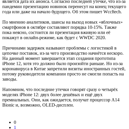
является дата их анонса. Согласно последней утечке, что из-за
пандемии презентацию новинок перенесут на конец текущего
года или даже на начало будущего. Об этом пишет Wccftech.
По мнению аналитиков, шансы на выход новых «яблочных»
смартфонов в октябре составляют порядка 10-15%. Также
пока неясно, состоится ли презентация вживую или её
покажут в онлайн-режиме, как будет с WWDC 2020.
Причинами задержек называют проблемы с логистикой в
цепочке поставок, из-за чего производство начнётся нескоро.
На данный момент завершается этап создания прототипа
iPhone 12, хотя это должно было произойти раньше. Но из-за
коронавируса в Китае запретили визиты иностранных гостей,
потому руководители компании просто не смогли попасть на
заводы.
Напомним, что последние утечки говорят сразу о четырёх
моделях iPhone 12: двух более дешёвых и ещё двух
премиальных. Они, как ожидается, получат процессор A14
Bionic и, возможно, OLED-дисплеи.
0
1