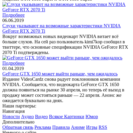
Подробнее
06.06.2019
Слухи указывают на возможные характеристики NVIDIA
GeForce RTX 2070 Ti
Вокруг возможных новых видеокарт NVIDIA витает всё
больше слухов. На сей раз пользователь kimi7kop сообщил в
твиттере, что основные спецификации NVIDIA GeForce RTX
2070 Ti подтверждены.
Подробнее
01.04.2019
GeForce GTX 1650 может выйти раньше, чем ожидалось
Издание VideoCardz снова радует поклонников компании
NVIDIA. Сообщается, что видеокарта GeForce GTX 1650
должна появиться на рынке 30 апреля, но теперь её выход в
продажу может состояться раньше — 22 апреля. Анонс же
ожидается буквально на днях.
Наши партнеры:
Навигация
Новости
Аудио
Видео
Всякое
Картинки
Юмор
Дополнительно
Обратная связь
Реклама
Правила
Аниме
Игры
RSS
Немного о сайте