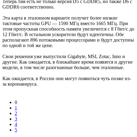
Теперь там есть не только версия D5 с GDDR5, но также D6 с
GDDR6 соответственно.
Эта карта в эталонном варианте получит более низкие
тактовые частоты GPU — 1590 МГц вместо 1665 МГц. При
этом пропускная способность памяти увеличится с 8 Гбит/с до
12 Гбит/с. В остальном ускорители будут идентичны. Обе
располагают 896 потоковыми процессорами и будут доступны
по одной и той же цене.
Свои решения уже выпустили Gigabyte, MSI, Zotac, Inno и
другие. Как ожидается, в ближайшее время появятся и другие
модели, в том числе разогнанные больше, чем эталонные.
Как ожидается, в России они могут появиться чуть позже из-
за коронавируса.
0
1
2
3
4
5