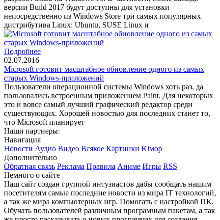
версии Build 2017 будут доступны для установки
непосредственно из Windows Store три самых популярных
дистрибутива Linux: Ubuntu, SUSE Linux и
Подробнее
02.07.2016
Microsoft готовит масштабное обновление одного из самых
старых Windows-приложений
Пользователи операционной системы Windows хоть раз, да
пользовались встроенным приложением Paint. Для некоторых
это и вовсе самый лучший графический редактор среди
существующих. Хорошей новостью для последних станет то,
что Microsoft планирует
Наши партнеры:
Навигация
Новости
Аудио
Видео
Всякое
Картинки
Юмор
Дополнительно
Обратная связь
Реклама
Правила
Аниме
Игры
RSS
Немного о сайте
Наш сайт создан группой интузиастов дабы сообщать нашим
посетителям самые последние новости из мира IT технологий,
а так же мира компьютерных игр. Помогать с настройкой ПК.
Обучать пользователей различным програмным пакетам, а так
же просто расказывать о новых программах для создания