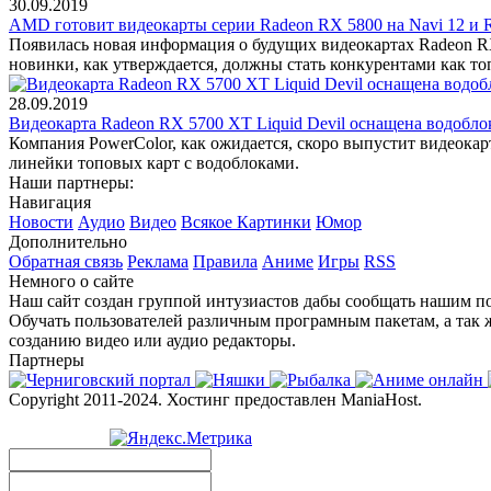
30.09.2019
AMD готовит видеокарты серии Radeon RX 5800 на Navi 12 и R
Появилась новая информация о будущих видеокартах Radeon RX
новинки, как утверждается, должны стать конкурентами как то
28.09.2019
Видеокарта Radeon RX 5700 XT Liquid Devil оснащена водобло
Компания PowerColor, как ожидается, скоро выпустит видеока
линейки топовых карт с водоблоками.
Наши партнеры:
Навигация
Новости
Аудио
Видео
Всякое
Картинки
Юмор
Дополнительно
Обратная связь
Реклама
Правила
Аниме
Игры
RSS
Немного о сайте
Наш сайт создан группой интузиастов дабы сообщать нашим по
Обучать пользователей различным програмным пакетам, а так 
созданию видео или аудио редакторы.
Партнеры
Copyright 2011-2024. Хостинг предоставлен ManiaHost.