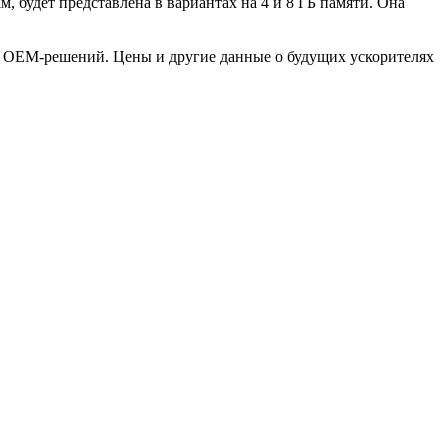
м, будет представлена в вариантах на 4 и 8 ГБ памяти. Она
ве OEM-решений. Цены и другие данные о будущих ускорителях