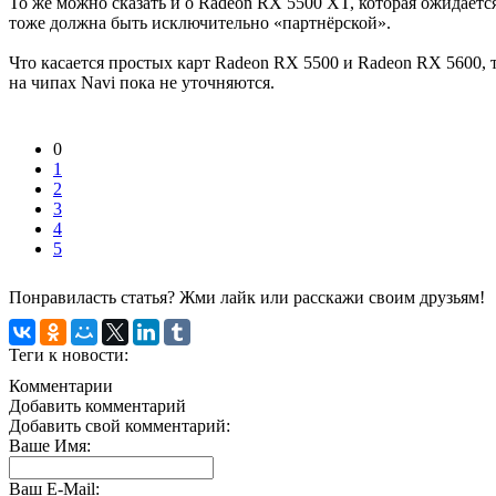
То же можно сказать и о Radeon RX 5500 XT, которая ожидается
тоже должна быть исключительно «партнёрской».
Что касается простых карт Radeon RX 5500 и Radeon RX 5600,
на чипах Navi пока не уточняются.
0
1
2
3
4
5
Понравиласть статья? Жми лайк или расскажи своим друзьям!
Теги к новости:
Комментарии
Добавить комментарий
Добавить свой комментарий:
Ваше Имя:
Ваш E-Mail: