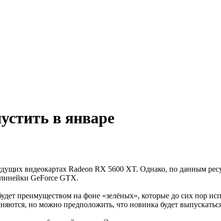
устить в январе
ущих видеокартах Radeon RX 5600 XT. Однако, по данным ресур
 линейки GeForce GTX.
будет преимуществом на фоне «зелёных», которые до сих пор и
чняются, но можно предположить, что новинка будет выпускатьс