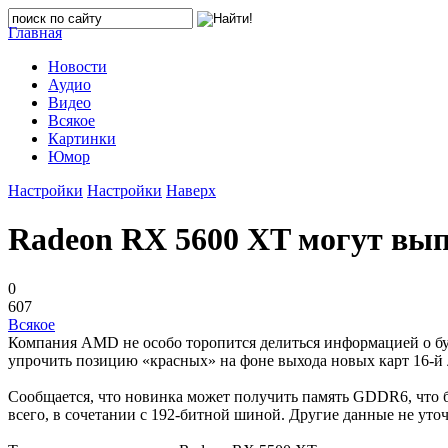
Главная
Новости
Аудио
Видео
Всякое
Картинки
Юмор
Настройки
Настройки
Наверх
Radeon RX 5600 XT могут вып
0
607
Всякое
Компания AMD не особо торопится делиться информацией о буд
упрочить позицию «красных» на фоне выхода новых карт 16-й
Сообщается, что новинка может получить память GDDR6, что 
всего, в сочетании с 192-битной шиной. Другие данные не уто