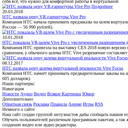
себя всё, что нужно для комфортной работы в виртуальной
Подробнее
20.03.2018
HTC назвала цену VR-гарнитуры Vive Pro
Компания HTC начала принимать предзаказы на шлем виртуально
России — 56 990 рублей).
10.01.2018
HTC показала VR-шлем Vive Pro с увеличенным разрешением 
Компания HTC привезла на выставку CES 2018 новую версию га
сравнения, у обычного шлема HTC Vive разрешение составляет 
08.12.2017
HTC назвала цену шлема виртуальной реальности Vive Focus
Компания HTC начнёт принимать предварительные заказы на шл
605 долларов).
Наши партнеры:
Навигация
Новости
Аудио
Видео
Всякое
Картинки
Юмор
Дополнительно
Обратная связь
Реклама
Правила
Аниме
Игры
RSS
Немного о сайте
Наш сайт создан группой интузиастов дабы сообщать нашим по
Обучать пользователей различным програмным пакетам, а так 
созданию видео или аудио редакторы.