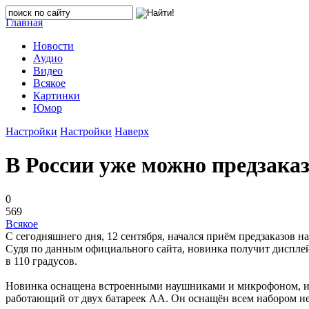
Главная
Новости
Аудио
Видео
Всякое
Картинки
Юмор
Настройки
Настройки
Наверх
В России уже можно предзака
0
569
Всякое
С сегодняшнего дня, 12 сентября, начался приём предзаказов 
Судя по данным официального сайта, новинка получит дисплей д
в 110 градусов.
Новинка оснащена встроенными наушниками и микрофоном, из р
работающий от двух батареек AA. Он оснащён всем набором не