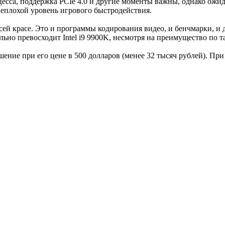
оцесса, поддержка PCIe 4.0 и другие моменты важны, однако ожи
 неплохой уровень игрового быстродействия.
й красе. Это и программы кодирования видео, и бенчмарки, и д
льно превосходит Intel i9 9900K, несмотря на преимущество по т
ние при его цене в 500 долларов (менее 32 тысяч рублей). При 