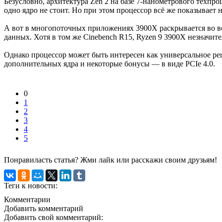
Безусловно, архитектура Zen 2 на базе 7-нанометрового техпр
одно ядро не стоит. Но при этом процессор всё же показывает
А вот в многопоточных приложениях 3900X раскрывается во все
данных. Хотя в том же Cinebench R15, Ryzen 9 3900X незначите
Однако процессор может быть интересен как универсальное реше
дополнительных ядра и некоторые бонусы — в виде PCIe 4.0.
0
1
2
3
4
5
Понравиласть статья? Жми лайк или расскажи своим друзьям!
Теги к новости:
Комментарии
Добавить комментарий
Добавить свой комментарий: