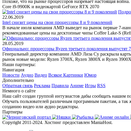
Похоже, что на рынке процессоров назревает настоящая война.
Core i9-9900K и видеокартой GeForce RTX 2070
Подро
22.06.2019
Intel снизит цены на свои процессоры 8 и 9 поколений
В начале июля компания AMD выведет на рынок первые 7-наноме
рекомендованные цены на десктопные чипы Coffee Lake-S (Refr
28.05.2019
Официально: процессоры Ryzen третьего поколения выпустят 
Генеральный директор компании AMD Лиза Су раскрыла карты 
рынок новые модели: Ryzen 3700X, Ryzen 3800X и Ryzen 3900X,
Наши партнеры:
Навигация
Новости
Аудио
Видео
Всякое
Картинки
Юмор
Дополнительно
Обратная связь
Реклама
Правила
Аниме
Игры
RSS
Немного о сайте
Наш сайт создан группой интузиастов дабы сообщать нашим по
Обучать пользователей различным програмным пакетам, а так 
созданию видео или аудио редакторы.
Партнеры
Copyright 2011-2024. Хостинг предоставлен ManiaHost.