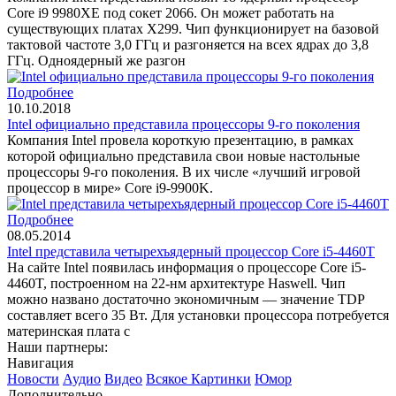
Core i9 9980XE под сокет 2066. Он может работать на
существующих платах X299. Чип функционирует на базовой
тактовой частоте 3,0 ГГц и разгоняется на всех ядрах до 3,8
ГГц. Одноядерный же разгон
Подробнее
10.10.2018
Intel официально представила процессоры 9-го поколения
Компания Intel провела короткую презентацию, в рамках
которой официально представила свои новые настольные
процессоры 9-го поколения. В их числе «лучший игровой
процессор в мире» Core i9-9900K.
Подробнее
08.05.2014
Intel представила четырехъядерный процессор Core i5-4460T
На сайте Intel появилась информация о процессоре Core i5-
4460T, построенном на 22-нм архитектуре Haswell. Чип
можно названо достаточно экономичным — значение TDP
составляет всего 35 Вт. Для установки процессора потребуется
материнская плата с
Наши партнеры:
Навигация
Новости
Аудио
Видео
Всякое
Картинки
Юмор
Дополнительно