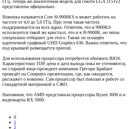
ГГц. Теперь же аналогичная модель для сокета LGA 1151v2
представлена официально.
Новинка называется Core i9-9900KS и может работать на
частоте от 4,0 до 5,0 ГГц. При этом такая частота
поддерживается на всех ядрах. Отметим, что в 9900KS
используется такой же кристалл, что и в i9-9900K, но чипы
специально отбирают для этого. Также он оснащён
идентичной графикой UHD Graphics 630. Важно отметить, что
под крышкой размещается припой.
Для использования процессора потребуется обновить BIOS.
Характеристики TDP, цена и дата выхода пока не уточняются,
но старший вице-президент компании Грегори Брайант
проведёт на Computex презентацию, где, как ожидается,
расскажет о новинке. Сам процессор был показан в работе со
стандартной материнкой и СЖО.
Напомним, что AMD представила процессоры Ryzen 3000 и и
видеокарты RX 5000.
0
1
2