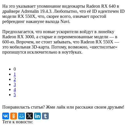
На это указывает упоминание видеокарты Radeon RX 640 в
драйвере Adrenalin 19.4.3. Любопытно, что её ID идентичен ID
модели RX 550X, что, скорее всего, означает простой
ребрендинг накануне выхода Navi.
Предполагается, что новые ускорители войдут в линейку
Radeon RX 3000, а старые и переименованные модели — в
600-ю. Впрочем, не стоит забывать, что Radeon RX 550X —
это мобильная 3D-карта. Потому, возможно, «шестисотые»
пропишутся исключительно в ноутбуках.
0
1
2
3
4
5
Понравиласть статья? Жми лайк или расскажи своим друзьям!
Теги к новости: