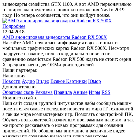
видеокарты семейства GTX 1100. А вот AMD первоначально
планировала представить новинки поколения Navi в 2019
году. Но теперь сообщается, что они выйдут позже.
Подробнее
12.04.2018
AMD анонсировала видеокарты Radeon RX 500X
На сайте AMD появилась информация о десктопных и
мобильных графических картах Radeon RX 500X. Несмотря
на другое название, ничего кардинально нового по
сравнению семейством Radeon RX 500 ждать не стоит: серия
X предназначена для OEM-производителей
Наши партнеры:
Навигация
Новости
Аудио
Видео
Всякое
Картинки
Юмор
Дополнительно
Обратная связь
Реклама
Правила
Аниме
Игры
RSS
Немного о сайте
Наш сайт создан группой интузиастов дабы сообщать нашим
посетителям самые последние новости из мира IT технологий,
а так же мира компьютерных игр. Помогать с настройкой ПК.
Обучать пользователей различным програмным пакетам, а так
же просто расказывать о новых программах для создания
приложений. Не обошли мы внимание и различные видео
мануалы по созданию видео или аудио редакторы.