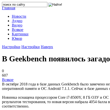
Главная
Новости
Аудио
Видео
Всякое
Картинки
Юмор
Настройки
Настройки
Наверх
В Geekbench появилось загад
0
607
Всякое
В октябре 2018 года в базе данных Geekbench было замечено н
оперативной памяти и ОС Android 7.1.1. Сейчас в базе данных
Новинка оснащена процессором Core i7-8500Y, 8 ГБ ОЗУ и ОС An
результатов тестирования, то новая версия набрала 4054 балла
соответственно.