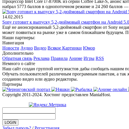
Процессор Intel Core i7-8700K из серии Coffee Lake-S, анонс к
набрал 5773 баллов в однопоточном режиме и 24 260 баллов —
14.02.2015
Sony готовит к выпуску 5,2-дюймовый смартфон на Android 5.
Ещё не анонсированный 5,2-дюймовый смартфон от Sony недавн
может появиться на рынке уже в самом ближайшем будущем. П
Наши партнеры:
Навигация
Новости
Аудио
Видео
Всякое
Картинки
Юмор
Дополнительно
Обратная связь
Реклама
Правила
Аниме
Игры
RSS
Немного о сайте
Наш сайт создан группой интузиастов дабы сообщать нашим по
Обучать пользователей различным програмным пакетам, а так 
созданию видео или аудио редакторы.
Партнеры
Copyright 2011-2024. Хостинг предоставлен ManiaHost.
Забыл пароль?
/
Регистрация