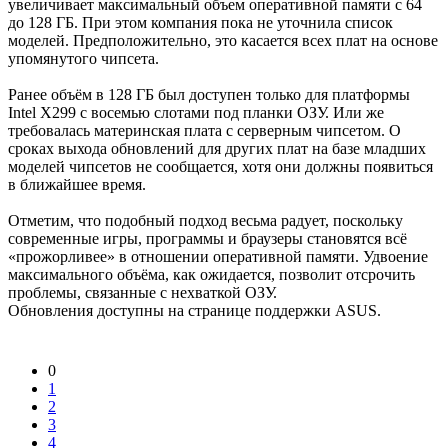
увеличивает максимальный объем оперативной памяти с 64
до 128 ГБ. При этом компания пока не уточнила список
моделей. Предположительно, это касается всех плат на основе
упомянутого чипсета.
Ранее объём в 128 ГБ был доступен только для платформы
Intel X299 с восемью слотами под планки ОЗУ. Или же
требовалась материнская плата с серверным чипсетом. О
сроках выхода обновлений для других плат на базе младших
моделей чипсетов не сообщается, хотя они должны появиться
в ближайшее время.
Отметим, что подобный подход весьма радует, поскольку
современные игры, программы и браузеры становятся всё
«прожорливее» в отношении оперативной памяти. Удвоение
максимального объёма, как ожидается, позволит отсрочить
проблемы, связанные с нехваткой ОЗУ.
Обновления доступны на странице поддержки ASUS.
0
1
2
3
4