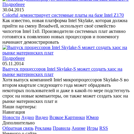
Подробнее
30.04.2015
Colorful демонстрирует системные платы на базе Intel Z170
Как известно, новая платформа Intel Skylake, которая должна
прийти на смену Broadwell, использует своё семейство
чипсетов Intel 1x0. Производители системных плат активно
готовятся к появлению новых процессоров и понемногу
начинают демонстрировать
Подробнее
05.11.2014
Выпуск процессоров Intel Skylake-S может создать хаос на
рынке материнских плат
Хотя выпуск компанией Intel микропроцессоров Skylake-S во
втором квартале следующего года может обрадовать
некоторых пользователей и даже в какой-то мере подстегнуть
спрос на новые компьютеры, он также может создать хаос на
рынке материнских плат и
Наши партнеры:
Навигация
Новости
Аудио
Видео
Всякое
Картинки
Юмор
Дополнительно
Обратная связь
Реклама
Правила
Аниме
Игры
RSS
Немного о сайте