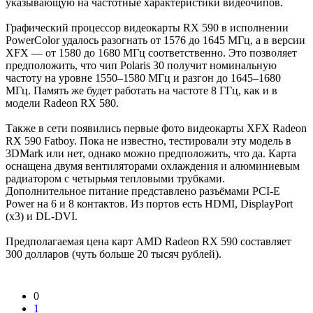
указывающую на частотные характеристики видеочипов.
Графический процессор видеокарты RX 590 в исполнении
PowerColor удалось разогнать от 1576 до 1645 МГц, а в версии
XFX — от 1580 до 1680 МГц соответственно. Это позволяет
предположить, что чип Polaris 30 получит номинальную
частоту на уровне 1550–1580 МГц и разгон до 1645–1680
МГц. Память же будет работать на частоте 8 ГГц, как и в
модели Radeon RX 580.
Также в сети появились первые фото видеокарты XFX Radeon
RX 590 Fatboy. Пока не известно, тестировали эту модель в
3DMark или нет, однако можно предположить, что да. Карта
оснащена двумя вентиляторами охлаждения и алюминиевым
радиатором с четырьмя тепловыми трубками.
Дополнительное питание представлено разъёмами PCI-E
Power на 6 и 8 контактов. Из портов есть HDMI, DisplayPort
(x3) и DL-DVI.
Предполагаемая цена карт AMD Radeon RX 590 составляет
300 долларов (чуть больше 20 тысяч рублей).
0
1