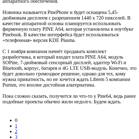
аппаратного обеспечения.
Новинка называется PinePhone и будет оснащена 5,45-
дюймовым дисплеем с разрешением 1440 x 720 пикселей. В
качестве аппаратной основы планируется использовать
фирменную плату PINE A64, которая установлена в ноутбуке
Pinebook. В качестве интерфейса будет использоваться
«телефонная» версия KDE Plasma.
С 1 ноября компания начнёт продавать комплект
разработчика, в который входит плата PINE A64, модуль
SOPine, 7-дюймовый сенсорный дисплей, адаптер Wi-Fi и
Bluetooth, корпус, батарея и 4G LTE USB-модуль. Конечно, это
будет довольно громоздкое решение, однако для тех, кому
нужна приватность, но не хочется ждать Librem 5 компании
Purism, это вполне достойная альтернатива.
Пока сложно сказать, получится ли что-то у Pine64, ведь ранее
подобные проекты обычно жили недолго. Будем ждать.
0
1
2
3