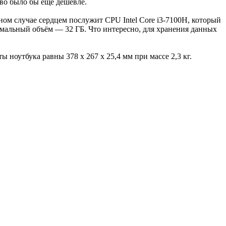
тво было бы ещё дешевле.
ном случае сердцем послужит CPU Intel Core i3-7100H, который
симальный объём — 32 ГБ. Что интересно, для хранения данных
ты ноутбука равны 378 х 267 х 25,4 мм при массе 2,3 кг.