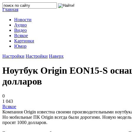
Главная
Новости
Аудио
Видео
Всякое
Картинки
Юмор
Настройки
Настройки
Наверх
Ноутбук Origin EON15-S оснащ
долларов
0
1 043
Всякое
Компания Origin известна своими производительными ноутбука
Но мобильные ПК Origin всегда были дорогими. Новую модель E
просят 1000 долларов.