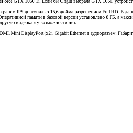
eForce GTX 1050 Ti. Если бы Origin выбрала GTX 1050, устройс
 экраном IPS диагональю 15,6 дюйма разрешением Full HD. В дан
 Оперативной памяти в базовой версии установлено 8 ГБ, а мак
 другую видеокарту возможности нет.
I, Mini DisplayPort (x2), Gigabit Ethernet и аудиоразъём. Габари