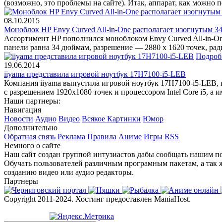
(возможно, это проблемы на сайте). Итак, аппарат, как можно п
08.10.2015
Моноблок HP Envy Curved All-in-One располагает изогнутым 
Ассортимент HP пополнился моноблоком Envy Curved All-in-One
панели равна 34 дюймам, разрешение — 2880 х 1620 точек, ра
Подроб
19.06.2014
iiyama представила игровой ноутбук 17H7100-i5-LEB
Компания iiyama выпустила игровой ноутбук 17H7100-i5-LEB,
с разрешением 1920х1080 точек и процессором Intel Core i5, а 
Наши партнеры:
Навигация
Новости
Аудио
Видео
Всякое
Картинки
Юмор
Дополнительно
Обратная связь
Реклама
Правила
Аниме
Игры
RSS
Немного о сайте
Наш сайт создан группой интузиастов дабы сообщать нашим по
Обучать пользователей различным програмным пакетам, а так 
созданию видео или аудио редакторы.
Партнеры
Copyright 2011-2024. Хостинг предоставлен ManiaHost.