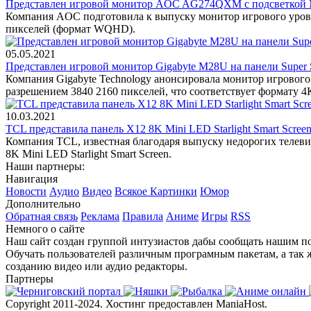
Представлен игровой монитор AOC AG274QXM с подсветкой M
Компания AOC подготовила к выпуску монитор игрового уров
пикселей (формат WQHD).
05.05.2021
Представлен игровой монитор Gigabyte M28U на панели Super S
Компания Gigabyte Technology анонсировала монитор игрового
разрешением 3840 2160 пикселей, что соответствует формату 4
10.03.2021
TCL представила панель X12 8K Mini LED Starlight Smart Scre
Компания TCL, известная благодаря выпуску недорогих телевиз
8K Mini LED Starlight Smart Screen.
Наши партнеры:
Навигация
Новости
Аудио
Видео
Всякое
Картинки
Юмор
Дополнительно
Обратная связь
Реклама
Правила
Аниме
Игры
RSS
Немного о сайте
Наш сайт создан группой интузиастов дабы сообщать нашим по
Обучать пользователей различным програмным пакетам, а так 
созданию видео или аудио редакторы.
Партнеры
Copyright 2011-2024. Хостинг предоставлен ManiaHost.