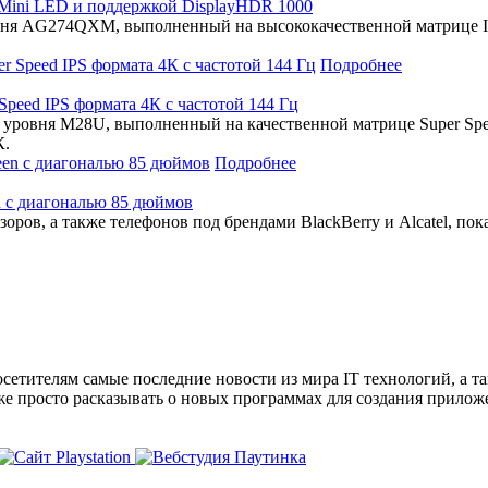
ini LED и поддержкой DisplayHDR 1000
ня AG274QXM, выполненный на высококачественной матрице IP
Подробнее
peed IPS формата 4К с частотой 144 Гц
 уровня M28U, выполненный на качественной матрице Super Spe
К.
Подробнее
en с диагональю 85 дюймов
оров, а также телефонов под брендами BlackBerry и Alcatel, по
сетителям самые последние новости из мира IT технологий, а т
же просто расказывать о новых программах для создания прило