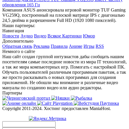
обновления 165 Гц
Компания ASUS анонсировала игровой монитор TUF Gaming
VG259Q, построенный на плоской матрице IPS с диагональю
24,5 дюйма и разрешением Full HD (1920 1080 пикселей).
Наши партнеры:
Навигация
Новости
Аудио
Видео
Всякое
Картинки
Юмор
Дополнительно
Обратная связь
Реклама
Правила
Аниме
Игры
RSS
Немного о сайте
Наш сайт создан группой интузиастов дабы сообщать нашим
посетителям самые последние новости из мира IT технологий,
а так же мира компьютерных игр. Помогать с настройкой ПК.
Обучать пользователей различным програмным пакетам, а так
же просто расказывать о новых программах для создания
приложений. Не обошли мы внимание и различные видео
мануалы по созданию видео или аудио редакторы.
Партнеры
Copyright 2011-2024. Хостинг предоставлен ManiaHost.