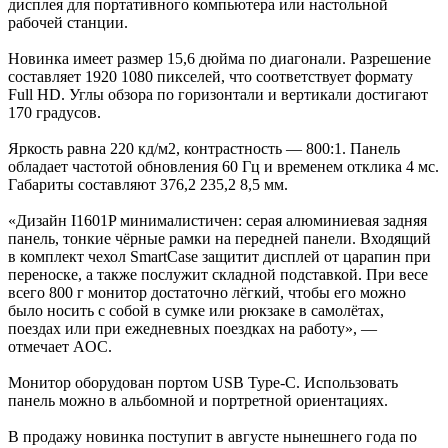
дисплея для портативного компьютера или настольной
рабочей станции.
Новинка имеет размер 15,6 дюйма по диагонали. Разрешение
составляет 1920 1080 пикселей, что соответствует формату
Full HD. Углы обзора по горизонтали и вертикали достигают
170 градусов.
Яркость равна 220 кд/м2, контрастность — 800:1. Панель
обладает частотой обновления 60 Гц и временем отклика 4 мс.
Габариты составляют 376,2 235,2 8,5 мм.
«Дизайн I1601P минималистичен: серая алюминиевая задняя
панель, тонкие чёрные рамки на передней панели. Входящий
в комплект чехол SmartCase защитит дисплей от царапин при
переноске, а также послужит складной подставкой. При весе
всего 800 г монитор достаточно лёгкий, чтобы его можно
было носить с собой в сумке или рюкзаке в самолётах,
поездах или при ежедневных поездках на работу», —
отмечает AOC.
Монитор оборудован портом USB Type-C. Использовать
панель можно в альбомной и портретной ориентациях.
В продажу новинка поступит в августе нынешнего года по