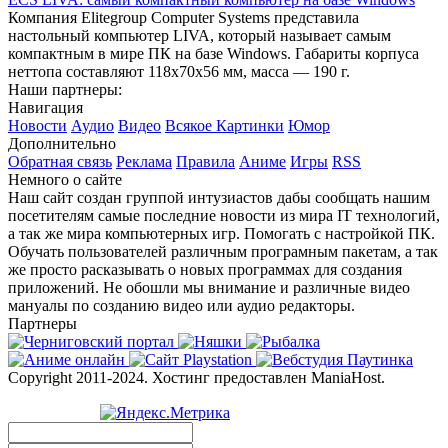
Компания Elitegroup Computer Systems представила
настольный компьютер LIVA, который называет самым
компактным в мире ПК на базе Windows. Габариты корпуса
неттопа составляют 118х70х56 мм, масса — 190 г.
Наши партнеры:
Навигация
Новости
Аудио
Видео
Всякое
Картинки
Юмор
Дополнительно
Обратная связь
Реклама
Правила
Аниме
Игры
RSS
Немного о сайте
Наш сайт создан группой интузиастов дабы сообщать нашим
посетителям самые последние новости из мира IT технологий,
а так же мира компьютерных игр. Помогать с настройкой ПК.
Обучать пользователей различным програмным пакетам, а так
же просто расказывать о новых программах для создания
приложений. Не обошли мы внимание и различные видео
мануалы по созданию видео или аудио редакторы.
Партнеры
Copyright 2011-2024. Хостинг предоставлен ManiaHost.