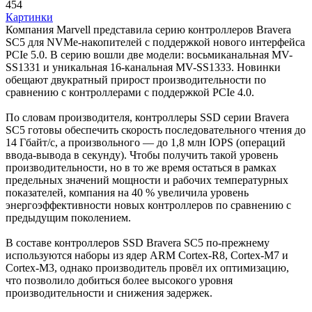
454
Картинки
Компания Marvell представила серию контроллеров Bravera
SC5 для NVMe-накопителей с поддержкой нового интерфейса
PCIe 5.0. В серию вошли две модели: восьмиканальная MV-
SS1331 и уникальная 16-канальная MV-SS1333. Новинки
обещают двукратный прирост производительности по
сравнению с контроллерами с поддержкой PCIe 4.0.
По словам производителя, контроллеры SSD серии Bravera
SC5 готовы обеспечить скорость последовательного чтения до
14 Гбайт/с, а произвольного — до 1,8 млн IOPS (операций
ввода-вывода в секунду). Чтобы получить такой уровень
производительности, но в то же время остаться в рамках
предельных значений мощности и рабочих температурных
показателей, компания на 40 % увеличила уровень
энергоэффективности новых контроллеров по сравнению с
предыдущим поколением.
В составе контроллеров SSD Bravera SC5 по-прежнему
используются наборы из ядер ARM Cortex-R8, Cortex-M7 и
Cortex-M3, однако производитель провёл их оптимизацию,
что позволило добиться более высокого уровня
производительности и снижения задержек.