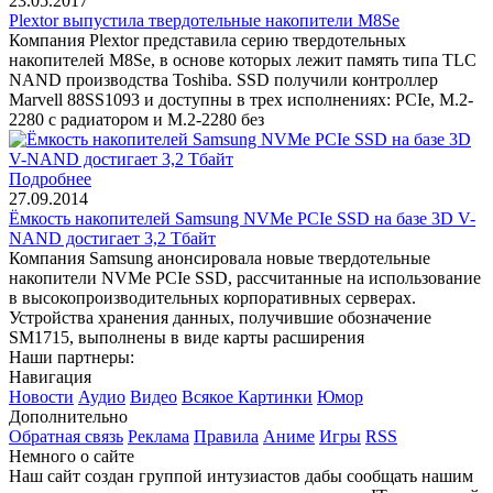
23.05.2017
Plextor выпустила твердотельные накопители M8Se
Компания Plextor представила серию твердотельных
накопителей M8Se, в основе которых лежит память типа TLC
NAND производства Toshiba. SSD получили контроллер
Marvell 88SS1093 и доступны в трех исполнениях: PCIe, M.2-
2280 с радиатором и M.2-2280 без
Подробнее
27.09.2014
Ёмкость накопителей Samsung NVMe PCIe SSD на базе 3D V-
NAND достигает 3,2 Тбайт
Компания Samsung анонсировала новые твердотельные
накопители NVMe PCIe SSD, рассчитанные на использование
в высокопроизводительных корпоративных серверах.
Устройства хранения данных, получившие обозначение
SM1715, выполнены в виде карты расширения
Наши партнеры:
Навигация
Новости
Аудио
Видео
Всякое
Картинки
Юмор
Дополнительно
Обратная связь
Реклама
Правила
Аниме
Игры
RSS
Немного о сайте
Наш сайт создан группой интузиастов дабы сообщать нашим