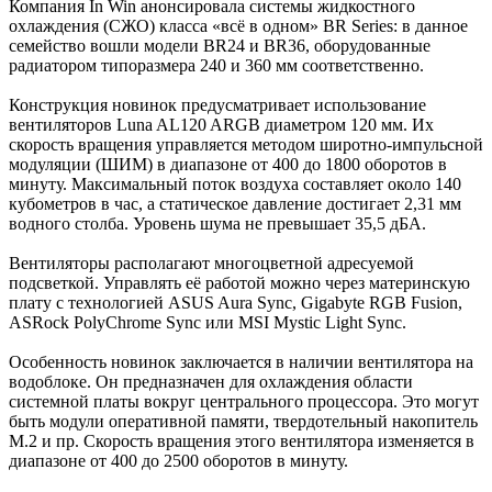
Компания In Win анонсировала системы жидкостного
охлаждения (СЖО) класса «всё в одном» BR Series: в данное
семейство вошли модели BR24 и BR36, оборудованные
радиатором типоразмера 240 и 360 мм соответственно.
Конструкция новинок предусматривает использование
вентиляторов Luna AL120 ARGB диаметром 120 мм. Их
скорость вращения управляется методом широтно-импульсной
модуляции (ШИМ) в диапазоне от 400 до 1800 оборотов в
минуту. Максимальный поток воздуха составляет около 140
кубометров в час, а статическое давление достигает 2,31 мм
водного столба. Уровень шума не превышает 35,5 дБА.
Вентиляторы располагают многоцветной адресуемой
подсветкой. Управлять её работой можно через материнскую
плату с технологией ASUS Aura Sync, Gigabyte RGB Fusion,
ASRock PolyChrome Sync или MSI Mystic Light Sync.
Особенность новинок заключается в наличии вентилятора на
водоблоке. Он предназначен для охлаждения области
системной платы вокруг центрального процессора. Это могут
быть модули оперативной памяти, твердотельный накопитель
М.2 и пр. Скорость вращения этого вентилятора изменяется в
диапазоне от 400 до 2500 оборотов в минуту.