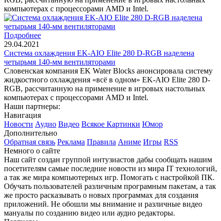
компьютерах с процессорами AMD и Intel.
Подробнее
29.04.2021
Система охлаждения EK-AIO Elite 280 D-RGB наделена
четырьмя 140-мм вентиляторами
Словенская компания EK Water Blocks анонсировала систему
жидкостного охлаждения «всё в одном» EK-AIO Elite 280 D-
RGB, рассчитанную на применение в игровых настольных
компьютерах с процессорами AMD и Intel.
Наши партнеры:
Навигация
Новости
Аудио
Видео
Всякое
Картинки
Юмор
Дополнительно
Обратная связь
Реклама
Правила
Аниме
Игры
RSS
Немного о сайте
Наш сайт создан группой интузиастов дабы сообщать нашим
посетителям самые последние новости из мира IT технологий,
а так же мира компьютерных игр. Помогать с настройкой ПК.
Обучать пользователей различным програмным пакетам, а так
же просто расказывать о новых программах для создания
приложений. Не обошли мы внимание и различные видео
мануалы по созданию видео или аудио редакторы.