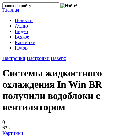
Главная
Новости
Аудио
Видео
Всякое
Картинки
Юмор
Настройки
Настройки
Наверх
Системы жидкостного
охлаждения In Win BR
получили водоблоки с
вентилятором
0
623
Картинки