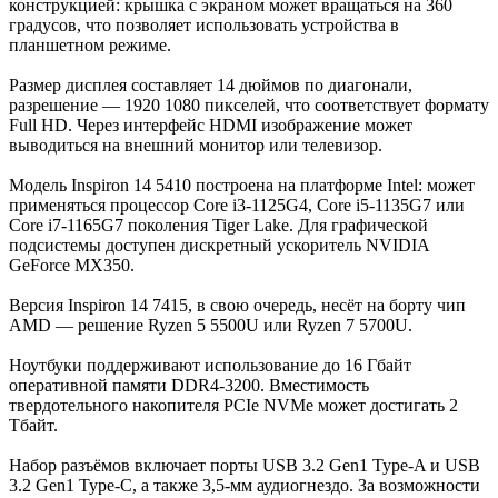
конструкцией: крышка с экраном может вращаться на 360
градусов, что позволяет использовать устройства в
планшетном режиме.
Размер дисплея составляет 14 дюймов по диагонали,
разрешение — 1920 1080 пикселей, что соответствует формату
Full HD. Через интерфейс HDMI изображение может
выводиться на внешний монитор или телевизор.
Модель Inspiron 14 5410 построена на платформе Intel: может
применяться процессор Core i3-1125G4, Core i5-1135G7 или
Core i7-1165G7 поколения Tiger Lake. Для графической
подсистемы доступен дискретный ускоритель NVIDIA
GeForce MX350.
Версия Inspiron 14 7415, в свою очередь, несёт на борту чип
AMD — решение Ryzen 5 5500U или Ryzen 7 5700U.
Ноутбуки поддерживают использование до 16 Гбайт
оперативной памяти DDR4-3200. Вместимость
твердотельного накопителя PCIe NVMe может достигать 2
Тбайт.
Набор разъёмов включает порты USB 3.2 Gen1 Type-A и USB
3.2 Gen1 Type-C, а также 3,5-мм аудиогнездо. За возможности