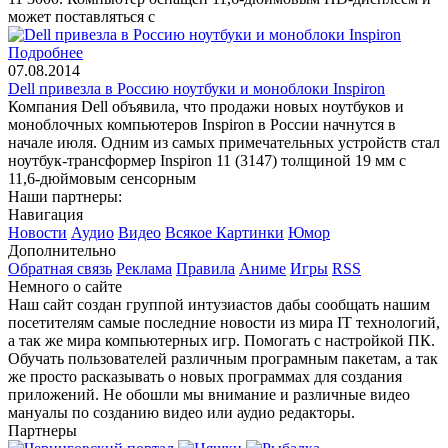
может поставляться с
Подробнее
07.08.2014
Dell привезла в Россию ноутбуки и моноблоки Inspiron
Компания Dell объявила, что продажи новых ноутбуков и
моноблочных компьютеров Inspiron в России начнутся в
начале июля. Одним из самых примечательных устройств стал
ноутбук-трансформер Inspiron 11 (3147) толщиной 19 мм с
11,6-дюймовым сенсорным
Наши партнеры:
Навигация
Новости
Аудио
Видео
Всякое
Картинки
Юмор
Дополнительно
Обратная связь
Реклама
Правила
Аниме
Игры
RSS
Немного о сайте
Наш сайт создан группой интузиастов дабы сообщать нашим
посетителям самые последние новости из мира IT технологий,
а так же мира компьютерных игр. Помогать с настройкой ПК.
Обучать пользователей различным програмным пакетам, а так
же просто расказывать о новых программах для создания
приложений. Не обошли мы внимание и различные видео
мануалы по созданию видео или аудио редакторы.
Партнеры