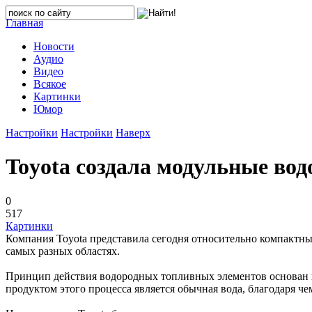
Главная
Новости
Аудио
Видео
Всякое
Картинки
Юмор
Настройки
Настройки
Наверх
Toyota создала модульные во
0
517
Картинки
Компания Toyota представила сегодня относительно компактн
самых разных областях.
Принцип действия водородных топливных элементов основан н
продуктом этого процесса является обычная вода, благодаря че