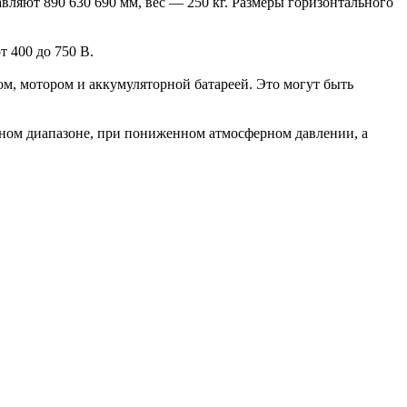
вляют 890 630 690 мм, вес — 250 кг. Размеры горизонтального
 400 до 750 В.
, мотором и аккумуляторной батареей. Это могут быть
рном диапазоне, при пониженном атмосферном давлении, а