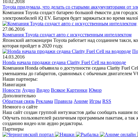
10.02.2018
Toyota придумала, что делать со старыми аккумуляторами от э
Компания Toyota создаст батарею большой ёмкости для городски
электромобилей iQ EV. Батарея будет заряжаться во время мало
27.06.2016
Компания Toyota создаст авто с искусственным интеллектом
Японский автоконцерн Toyota работает над созданием такси, к
которая пройдет в 2020 году.
По
14.03.2016
Honda начала продажи седана Clarity Fuel Cell на водороде
Компания Honda объявила о доступности седана Clarity Fuel C
уменьшены до габаритов, сравнимых с обычным двигателем V
Наши партнеры:
Навигация
Новости
Аудио
Видео
Всякое
Картинки
Юмор
Дополнительно
Обратная связь
Реклама
Правила
Аниме
Игры
RSS
Немного о сайте
Наш сайт создан группой интузиастов дабы сообщать нашим по
Обучать пользователей различным програмным пакетам, а так 
созданию видео или аудио редакторы.
Партнеры